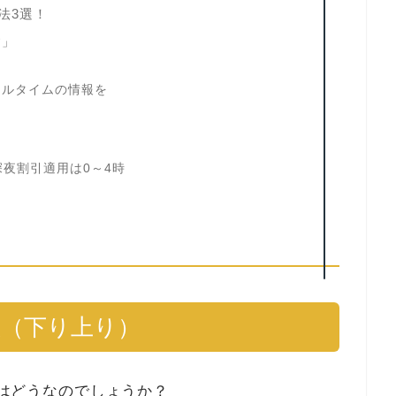
方法3選！
す」
」
アルタイムの情報を
の深夜割引適用は0～4時
予想（下り上り）
予測はどうなのでしょうか？