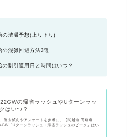
年始の渋滞予想(上り下り)
年始の混雑回避方法3選
末年始の割引適用日と時間はいつ？
022GWの帰省ラッシュやUターンラッ
クはいつ？
、過去傾向やアンケートを参考に、【関越道 高速道
2年GW「Uターンラッシュ・帰省ラッシュのピーク」はい