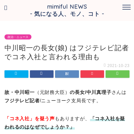
mimiful NEWS
- 気になる人、モノ、コト -
政治・ニュース
中川昭一の長女(娘) はフジテレビ記者
でコネ入社と言われる理由も
2021-10-23
故・中川昭一
（元財務大臣）
の長女/中川真理子
さんは
フジテレビ記者
/ニューヨーク支局長です。
「コネ入社」を疑う声
もありますが、
「コネ入社を疑
われるのはなぜでしょうか？」