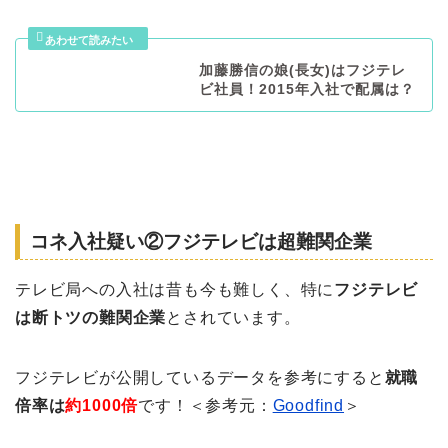
加藤勝信の娘(長女)はフジテレ
ビ社員！2015年入社で配属は？
コネ入社疑い②フジテレビは超難関企業
テレビ局への入社は昔も今も難しく、特に
フジテレビ
は断トツの難関企業
とされています。
フジテレビが公開しているデータを参考にすると
就職
倍率は
約1000倍
です！＜参考元：
Goodfind
＞