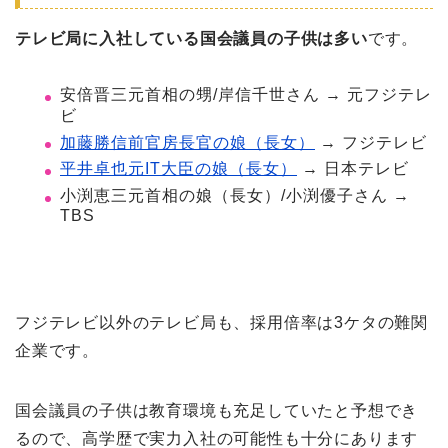
テレビ局に入社している国会議員の子供は多い
です。
安倍晋三元首相の甥/岸信千世さん → 元フジテレ
ビ
加藤勝信前官房長官の娘（長女）
→ フジテレビ
平井卓也元IT大臣の娘（長女）
→ 日本テレビ
小渕恵三元首相の娘（長女）/小渕優子さん →
TBS
フジテレビ以外のテレビ局も、採用倍率は3ケタの難関
企業です。
国会議員の子供は教育環境も充足していたと予想でき
るので、高学歴で実力入社の可能性も十分にあります