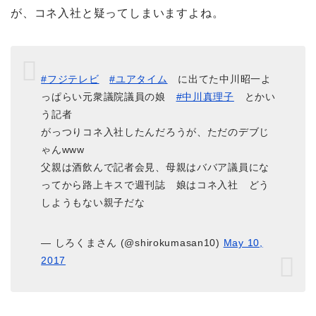
が、コネ入社と疑ってしまいますよね。
#フジテレビ
#ユアタイム
に出てた中川昭一よ
っぱらい元衆議院議員の娘
#中川真理子
とかい
う記者
がっつりコネ入社したんだろうが、ただのデブじ
ゃんwww
父親は酒飲んで記者会見、母親はババア議員にな
ってから路上キスで週刊誌 娘はコネ入社 どう
しようもない親子だな
— しろくまさん (@shirokumasan10)
May 10,
2017