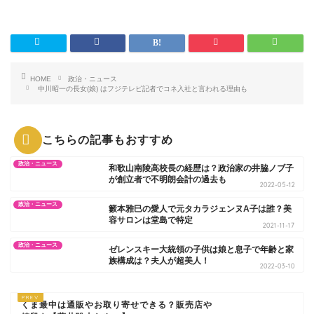
HOME
政治・ニュース
中川昭一の長女(娘) はフジテレビ記者でコネ入社と言われる理由も
こちらの記事もおすすめ
政治・ニュース
和歌山南陵高校長の経歴は？政治家の井脇ノブ子
が創立者で不明朗会計の過去も
2022-05-12
政治・ニュース
籔本雅巳の愛人で元タカラジェンヌA子は誰？美
容サロンは堂島で特定
2021-11-17
政治・ニュース
ゼレンスキー大統領の子供は娘と息子で年齢と家
族構成は？夫人が超美人！
2022-03-10
くま最中は通販やお取り寄せできる？販売店や