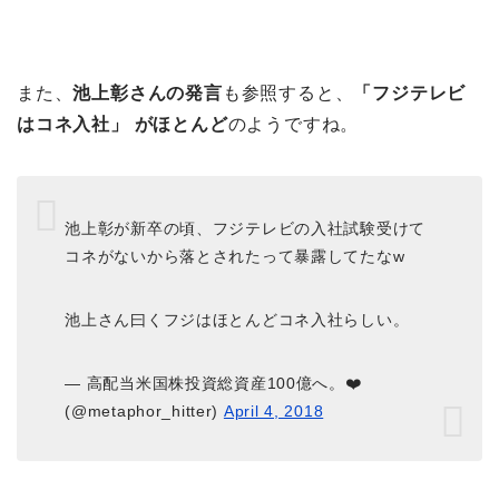
また、
池上彰さんの発言
も参照すると、
「フジテレビ
はコネ入社」 がほとんど
のようですね。
池上彰が新卒の頃、フジテレビの入社試験受けて
コネがないから落とされたって暴露してたなw
池上さん曰くフジはほとんどコネ入社らしい。
— 高配当米国株投資総資産100億へ。❤️
(@metaphor_hitter)
April 4, 2018