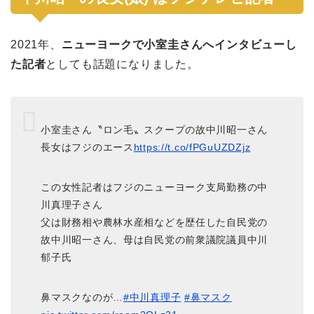
2021年、
ニューヨークで小室圭さんへインタビューし
た記者
としても話題になりました。
小室圭さん〝ロン毛〟スクープの故中川昭一さん
長女はフジのエース
https://t.co/fPGuUZDZjz
この女性記者はフジのニューヨーク支局勤務の中
川真理子さん
父は財務相や農林水産相などを歴任した自民党の
故中川昭一さん、母は自民党の前衆議院議員中川
郁子氏
鼻マスクなのが…
#中川真理子
#鼻マスク