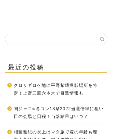
最近の投稿
クロサギロケ地に平野紫耀撮影場所を特
定！上野三鷹六本木で目撃情報も
関ジャニ∞冬コン18祭2022当選倍率に狙い
目の会場と日程！当落結果はいつ？
相葉雅紀の炎上はマタ旅で嫁の年齢も理