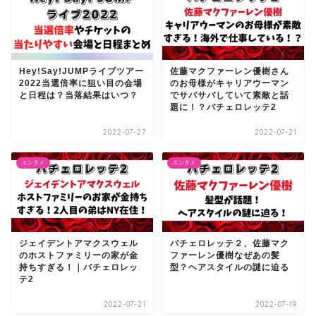
Hey!Say!JUMPライブツアー
佐藤マクファーレン優樹さん
2022当選倍率に狙い目の会場
のお母様がキャリアウーマン
と日程は？当落結果はいつ？
でサバサバしていて素敵と話
題に！？バチェロレッテ2
2022-07-27
2022-07-21
エンタメ
エンタメ
ジェイデントアマクスウェル
バチェロレッテ２、佐藤マク
のホストファミリーの家が金
ファーレン優樹なぜあの髪
持ちすぎる！｜バチェロレッ
型？ヘアスタイルの謎に迫る
テ2
2022-07-21
2022-07-19