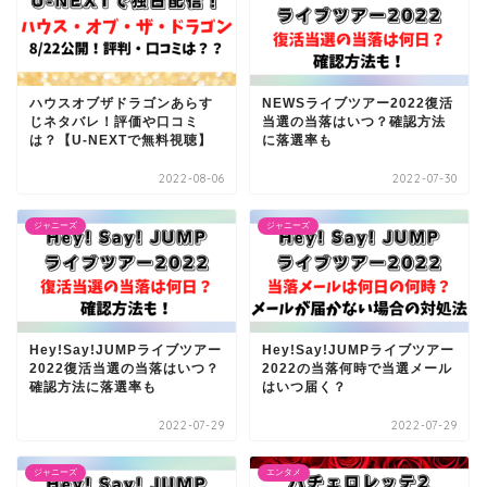
ハウスオブザドラゴンあらす
NEWSライブツアー2022復活
じネタバレ！評価や口コミ
当選の当落はいつ？確認方法
は？【U-NEXTで無料視聴】
に落選率も
2022-08-06
2022-07-30
ジャニーズ
ジャニーズ
Hey!Say!JUMPライブツアー
Hey!Say!JUMPライブツアー
2022復活当選の当落はいつ？
2022の当落何時で当選メール
確認方法に落選率も
はいつ届く？
2022-07-29
2022-07-29
ジャニーズ
エンタメ