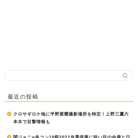
最近の投稿
クロサギロケ地に平野紫耀撮影場所を特定！上野三鷹六
本木で目撃情報も
関ジャニ∞冬コン18祭2022当選倍率に狙い目の会場と日