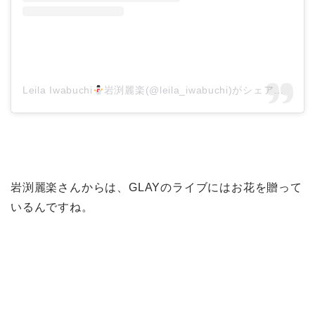
Leila Iwabuchi
岩渕麗楽(@leila_iwabuchi)がシェアした投稿
岩渕麗楽さんからは、GLAYのライブにはお花を贈って
いるんですね。