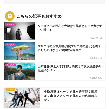
こちらの記事もおすすめ
エンタメ
ソーズビーの現在と大学は？英語とトーク力がす
ごい理由も
2021-01-06
エンタメ
マリエ母の玉木真理が孫(マリエ姉の息子)を養子
にしたのはなぜ？逮捕歴が原因？
2021-05-28
エンタメ
山本健登(東北大学)学部と高校は？横浜流星似の
塩顔イケメン
2021-03-24
小松原尊はハーフで日本語堪能？国籍
は？出身アメリカで日本人の名前はな
ぜ？