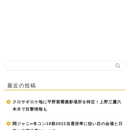
最近の投稿
クロサギロケ地に平野紫耀撮影場所を特定！上野三鷹六
本木で目撃情報も
関ジャニ∞冬コン18祭2022当選倍率に狙い目の会場と日