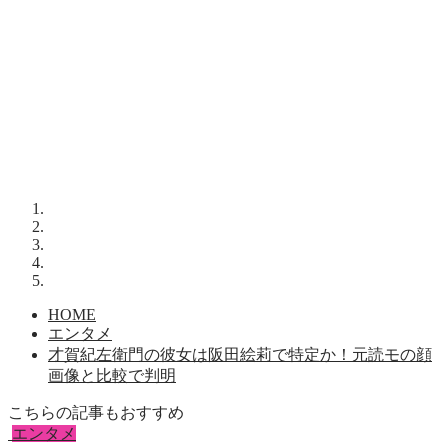
HOME
エンタメ
才賀紀左衛門の彼女は阪田絵莉で特定か！元読モの顔
画像と比較で判明
こちらの記事もおすすめ
エンタメ