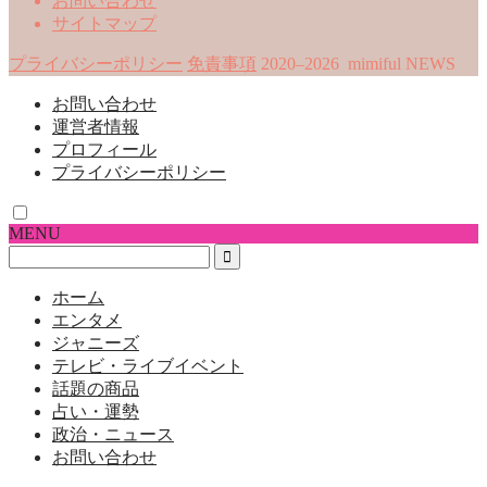
お問い合わせ
サイトマップ
プライバシーポリシー
免責事項
2020–2026 mimiful NEWS
お問い合わせ
運営者情報
プロフィール
プライバシーポリシー
MENU
ホーム
エンタメ
ジャニーズ
テレビ・ライブイベント
話題の商品
占い・運勢
政治・ニュース
お問い合わせ