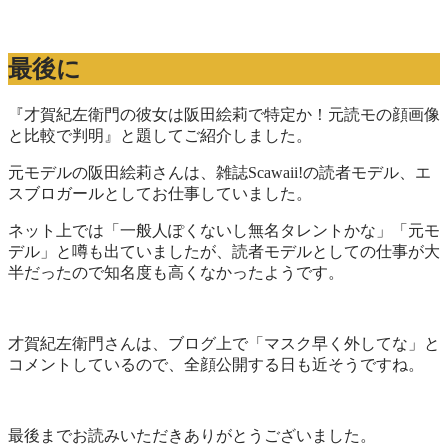
最後に
『才賀紀左衛門の彼女は阪田絵莉で特定か！元読モの顔画像
と比較で判明』と題してご紹介しました。
元モデルの阪田絵莉さんは、雑誌Scawaii!の読者モデル、エ
スブロガールとしてお仕事していました。
ネット上では「一般人ぽくないし無名タレントかな」「元モ
デル」と噂も出ていましたが、読者モデルとしての仕事が大
半だったので知名度も高くなかったようです。
才賀紀左衛門さんは、ブログ上で「マスク早く外してな」と
コメントしているので、全顔公開する日も近そうですね。
最後までお読みいただきありがとうございました。