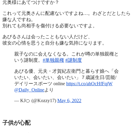
元奥様にあてつけですか？
これって元奥さんに配慮ないですよね…。わざとだとしたら
嫌な人ですね。
別れても尚相手を傷付ける必要ないですよ。
あびるさんは会ったこともない人だけど、
彼女の心情を思うと自分も嫌な気持になります。
親子なのに会えなくなる。これが噂の単独親権と
いう謎制度。
#単独親権
#謎制度
あびる優、元夫・才賀紀左衛門と暮らす娘へ「会
いたい、会いたい、会いたい」７歳誕生日/芸能/
デイリースポーツ online
https://t.co/ahOcHfFqjW
@Daily_Online
より
— KJ🍊 (@Kozzy17)
May 6, 2022
子供が心配