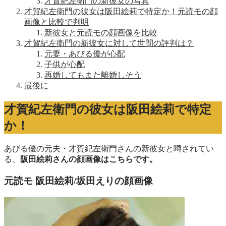
才賀紀左衛門の新彼女の写真
才賀紀左衛門の彼女は阪田絵莉で特定か！元読モの顔
画像と比較で判明
新彼女と元読モの顔画像を比較
才賀紀左衛門の新彼女に対して世間の評判は？
元妻・あびる優が心配
子供が心配
再婚してもまた離婚しそう
最後に
才賀紀左衛門の彼女は阪田絵莉で特定
か！
あびる優の元夫・才賀紀左衛門さんの新彼女と噂されてい
る、
阪田絵莉さんの顔画像はこちらです。
元読モ 阪田絵莉/坂田えりの顔画像