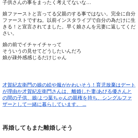
子供さんの事をまったく考えてないな…
娘ファーストと言ってる父親のする事ではない。完全に自分
ファーストですね。以前インスタライブで自分の為だけに生
きる！と宣言されてました。早く娘さんを元妻に返してくだ
さい。
娘の前でイチャイチャって
そういうの見せてどうしたいんだろ
娘が疎外感感じるだけじゃん
才賀紀左衛門の娘の絵や服がかわいそう！育児放棄はデート
が理由か
才賀紀左衛門さんは、離婚した妻/あびる優さんと
の間の子供、娘/よつ葉ちゃんの親権を持ち、シングルファ
ザーとして一緒に暮らしています。 ...
再婚してもまた離婚しそう