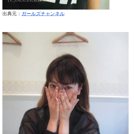
出典元：
ガールズチャンネル