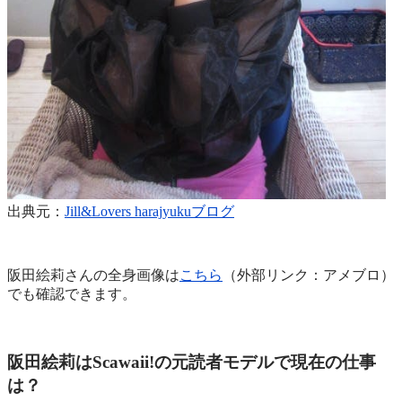
出典元：
Jill&Lovers harajyukuブログ
阪田絵莉さんの全身画像は
こちら
（外部リンク：アメブロ）
でも確認できます。
阪田絵莉はScawaii!の元読者モデルで現在の仕事
は？