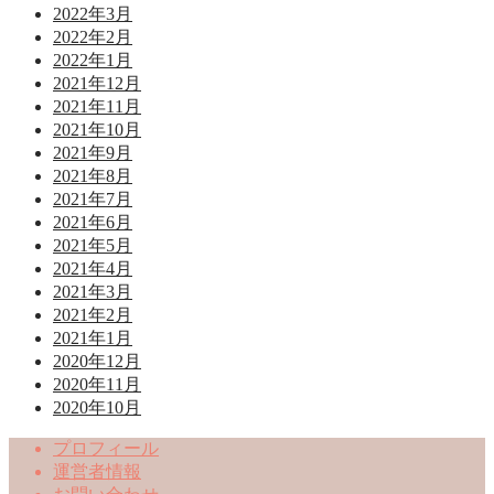
2022年3月
2022年2月
2022年1月
2021年12月
2021年11月
2021年10月
2021年9月
2021年8月
2021年7月
2021年6月
2021年5月
2021年4月
2021年3月
2021年2月
2021年1月
2020年12月
2020年11月
2020年10月
プロフィール
運営者情報