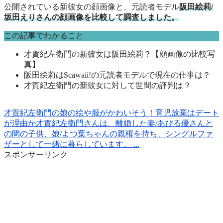
公開されている新彼女の顔画像と、元読者モデル
阪田絵莉/
坂田えりさんの顔画像を比較して調査しました。
この記事でわかること
才賀紀左衛門の新彼女は阪田絵莉？【顔画像の比較写
真】
阪田絵莉はScawaii!の元読者モデルで現在の仕事は？
才賀紀左衛門の新彼女に対して世間の評判は？
才賀紀左衛門の娘の絵や服がかわいそう！育児放棄はデート
が理由か
才賀紀左衛門さんは、離婚した妻/あびる優さんと
の間の子供、娘/よつ葉ちゃんの親権を持ち、シングルファ
ザーとして一緒に暮らしています。 ...
スポンサーリンク