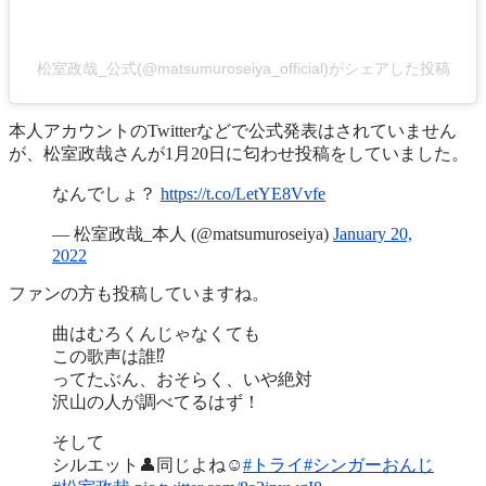
松室政哉_公式(@matsumuroseiya_official)がシェアした投稿
本人アカウントのTwitterなどで公式発表はされていません
が、松室政哉さんが1月20日に匂わせ投稿をしていました。
なんでしょ？
https://t.co/LetYE8Vvfe
— 松室政哉_本人 (@matsumuroseiya)
January 20,
2022
ファンの方も投稿していますね。
曲はむろくんじゃなくても
この歌声は誰⁉️
ってたぶん、おそらく、いや絶対
沢山の人が調べてるはず！
そして
シルエット👤同じよね☺️
#トライ
#シンガーおんじ