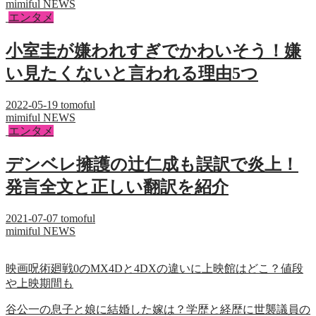
mimiful NEWS
エンタメ
小室圭が嫌われすぎでかわいそう！嫌
い見たくないと言われる理由5つ
2022-05-19
tomoful
mimiful NEWS
エンタメ
デンベレ擁護の辻仁成も誤訳で炎上！
発言全文と正しい翻訳を紹介
2021-07-07
tomoful
mimiful NEWS
映画呪術廻戦0のMX4Dと4DXの違いに上映館はどこ？値段
や上映期間も
谷公一の息子と娘に結婚した嫁は？学歴と経歴に世襲議員の