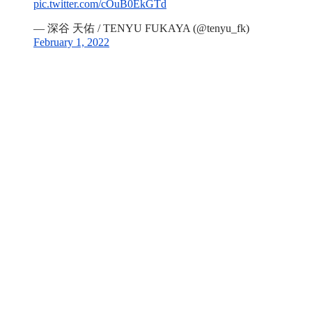
pic.twitter.com/cOuB0EkGTd
— 深谷 天佑 / TENYU FUKAYA (@tenyu_fk)
February 1, 2022