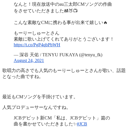
なんと！現在放送中のau三太郎CMソングの作曲
をさせていただきました🎎🍑📺
こんな素敵なCMに携わる事が出来て嬉しい🔥
もーりーしゅーとさん
素敵に歌い上げてくれてありがとうございます！
https://t.co/PgP4qbPbWH
— 深谷 天佑 / TENYU FUKAYA (@tenyu_fk)
August 24, 2021
歌唱力の高さでも人気のもーりーしゅーとさんが歌い、話題
となった曲ですね。
最近もCMソングを手掛けています。
人気プロデューサーなんですね。
JCBデビット新CM「私は、JCBデビット」篇の
曲を書かせていただきました✨
#JCB