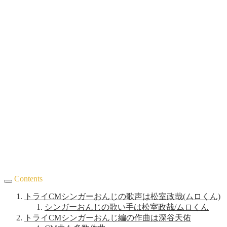
Contents
トライCMシンガーおんじの歌声は松室政哉(ムロくん)
シンガーおんじの歌い手は松室政哉/ムロくん
トライCMシンガーおんじ編の作曲は深谷天佑