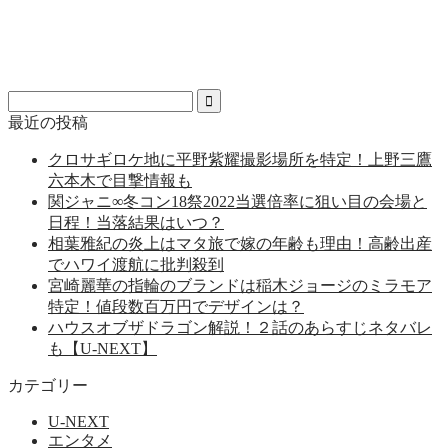
最近の投稿
クロサギロケ地に平野紫耀撮影場所を特定！上野三鷹
六本木で目撃情報も
関ジャニ∞冬コン18祭2022当選倍率に狙い目の会場と
日程！当落結果はいつ？
相葉雅紀の炎上はマタ旅で嫁の年齢も理由！高齢出産
でハワイ渡航に批判殺到
宮崎麗華の指輪のブランドは稲木ジョージのミラモア
特定！値段数百万円でデザインは？
ハウスオブザドラゴン解説！２話のあらすじネタバレ
も【U-NEXT】
カテゴリー
U-NEXT
エンタメ