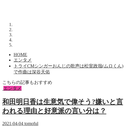
HOME
エンタメ
トライCMシンガーおんじの歌声は松室政哉(ムロくん)
で作曲は深谷天佑
こちらの記事もおすすめ
エンタメ
和田明日香は生意気で偉そう?嫌いと言
われる理由と好意派の言い分は？
2021-04-04
tomoful