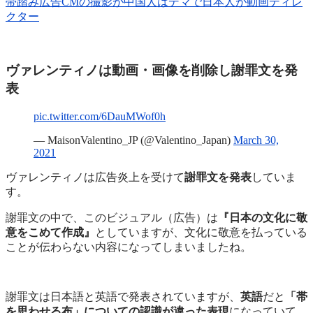
帯踏み広告CMの撮影が中国人はデマで日本人が動画ディレ
クター
ヴァレンティノは動画・画像を削除し謝罪文を発
表
pic.twitter.com/6DauMWof0h
— MaisonValentino_JP (@Valentino_Japan)
March 30,
2021
ヴァレンティノは広告炎上を受けて
謝罪文を発表
していま
す。
謝罪文の中で、このビジュアル（広告）は
『日本の文化に敬
意をこめて作成』
としていますが、文化に敬意を払っている
ことが伝わらない内容になってしまいましたね。
謝罪文は日本語と英語で発表されていますが、
英語
だと
「帯
を思わせる布」についての認識が違った表現
になっていて、