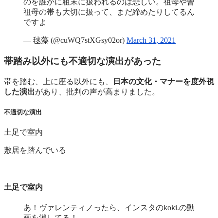
のを誰かに粗末に扱われるのは悲しい。祖母や曾
祖母の帯も大切に扱って、まだ締めたりしてるん
ですよ
— 毬藻 (@cuWQ7stXGsy02or)
March 31, 2021
帯踏み以外にも不適切な演出があった
帯を踏む、上に座る以外にも、
日本の文化・マナーを度外視
した演出
があり、批判の声が高まりました。
不適切な演出
土足で室内
敷居を踏んでいる
土足で室内
あ！ヴァレンティノったら、インスタのkoki.の動
画を消してる！