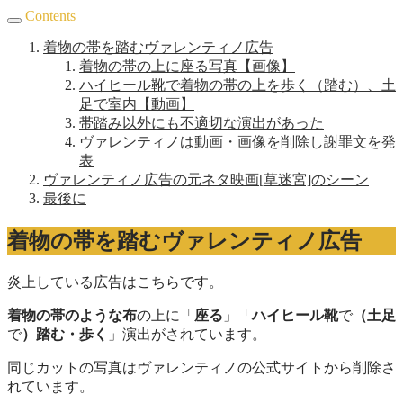
Contents
着物の帯を踏むヴァレンティノ広告
着物の帯の上に座る写真【画像】
ハイヒール靴で着物の帯の上を歩く（踏む）、土
足で室内【動画】
帯踏み以外にも不適切な演出があった
ヴァレンティノは動画・画像を削除し謝罪文を発
表
ヴァレンティノ広告の元ネタ映画[草迷宮]のシーン
最後に
着物の帯を踏むヴァレンティノ広告
炎上している広告はこちらです。
着物の帯のような布
の上に「
座る
」「
ハイヒール靴
で
（土足
で
）踏む・歩く
」演出がされています。
同じカットの写真はヴァレンティノの公式サイトから削除さ
れています。