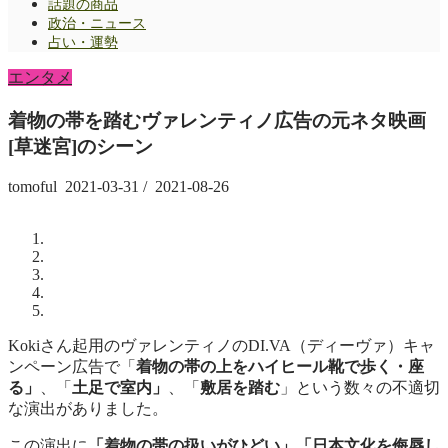
話題の商品
政治・ニュース
占い・運勢
エンタメ
着物の帯を踏むヴァレンティノ広告の元ネタ映画
[草迷宮]のシーン
tomoful
2021-03-31
/
2021-08-26
Kokiさん起用のヴァレンティノのDI.VA（ディーヴァ）キャ
ンペーン広告で「
着物の帯の上をハイヒール靴で歩く・
座
る」
、「
土足で室内」
、「
敷居を踏む
」という数々の不適切
な演出がありました。
この演出に
「着物の帯の扱いがひどい」「日本文化を侮辱し