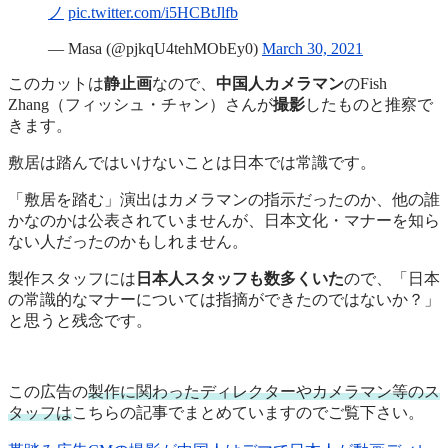
ノ
pic.twitter.com/i5HCBtJlfb
— Masa (@pjkqU4tehMObEy0)
March 30, 2021
このカットは
静止画
なので、
中国人カメラマン
のFish
Zhang（フィッシュ・チャン）さんが
撮影
したものと推察で
きます。
敷居は踏んではいけないことは日本では常識です。
「敷居を踏む」演出はカメラマンの指示だったのか、他の誰
かなのかは公表されていませんが、日本文化・マナーを知ら
ない人だったのかもしれません。
製作スタッフには
日本人スタッフも数多くいた
ので、「日本
の常識的なマナーについては指摘ができたのではないか？」
と思うと残念です。
この広告の
製作に関わったディレクターやカメラマン等のス
タッフは
こちらの記事でまとめていますのでご覧下さい。