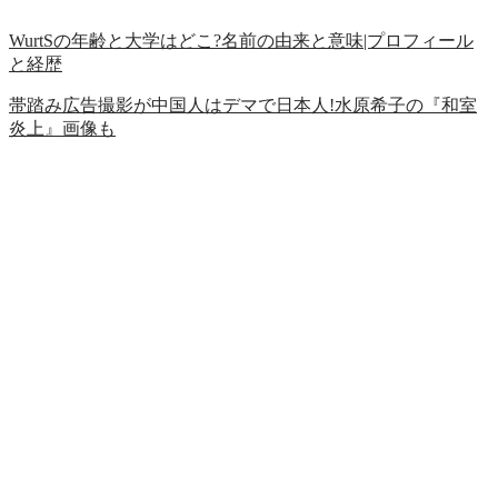
WurtSの年齢と大学はどこ?名前の由来と意味|プロフィール
と経歴
帯踏み広告撮影が中国人はデマで日本人!水原希子の『和室
炎上』画像も