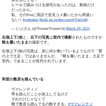
ヒールで踏みつける描写があったのは、動画だけ
だったから。
私、そのPostに英語で意見コメ書いたから間違い
ない！
#valentino
#koki
pic.twitter.com/lvYtgi1et0
— いぶさん (@YvonneYvonne14)
March 29, 2021
右側上下2枚
と、
左下の写真
は
室内で撮影
されたものですが
靴を履いたまま
の撮影です。
右側上下2枚の写真は、床に何か敷いているようなので「畳
の上で土足」ではありませんが、『靴を履いたまま、土足で
室内』であることが批判されています。
和室の敷居を踏んでいる
ヴァレンティノ
帯を踏んだことが炎上してるけど
それだけじゃなくて
靴で敷居も踏んでるの酷すぎる。
#ヴァレンティ