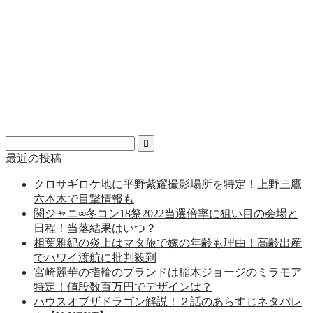
最近の投稿
クロサギロケ地に平野紫耀撮影場所を特定！上野三鷹
六本木で目撃情報も
関ジャニ∞冬コン18祭2022当選倍率に狙い目の会場と
日程！当落結果はいつ？
相葉雅紀の炎上はマタ旅で嫁の年齢も理由！高齢出産
でハワイ渡航に批判殺到
宮崎麗華の指輪のブランドは稲木ジョージのミラモア
特定！値段数百万円でデザインは？
ハウスオブザドラゴン解説！２話のあらすじネタバレ