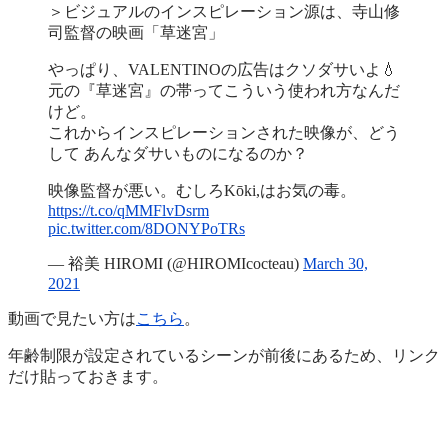
＞ビジュアルのインスピレーション源は、寺山修
司監督の映画「草迷宮」
やっぱり、VALENTINOの広告はクソダサいよ💧
元の『草迷宮』の帯ってこういう使われ方なんだ
けど。
これからインスピレーションされた映像が、どう
して あんなダサいものになるのか？
映像監督が悪い。むしろKōki,はお気の毒。
https://t.co/qMMFlvDsrm
pic.twitter.com/8DONYPoTRs
— 裕美 HIROMI (@HIROMIcocteau)
March 30,
2021
動画で見たい方は
こちら
。
年齢制限が設定されているシーンが前後にあるため、リンク
だけ貼っておきます。