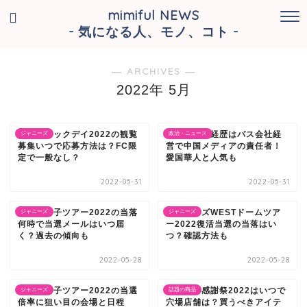
mimiful NEWS
- 気になる人、モノ、コト -
― ARCHIVES ―
2022年 5月
ミュージックデイ2022の観覧
原田優美の経歴はバス会社経
ジャニーズ
政治・ニュース
募集いつで応募方法は？FC限
営で中国メディアの責任者！
定で一般なし？
愛国華人と人気も
2022-05-31
2022-05-31
なにわ男子ツアー2022の当落
ジャニーズWESTドームツア
ジャニーズ
ジャニーズ
何時で当選メールはいつ届
ー2022復活当選の当落はい
く？過去の傾向も
つ？確認方法も
2022-05-28
2022-05-28
なにわ男子ツアー2022の当選
ユニクロ感謝祭2022はいつで
ジャニーズ
話題の商品
倍率に狙い目の会場と日程
穴場店舗は？買うべきアイテ