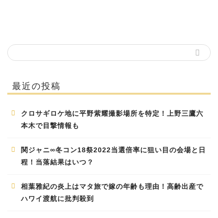
最近の投稿
クロサギロケ地に平野紫耀撮影場所を特定！上野三鷹六
本木で目撃情報も
関ジャニ∞冬コン18祭2022当選倍率に狙い目の会場と日
程！当落結果はいつ？
相葉雅紀の炎上はマタ旅で嫁の年齢も理由！高齢出産で
ハワイ渡航に批判殺到