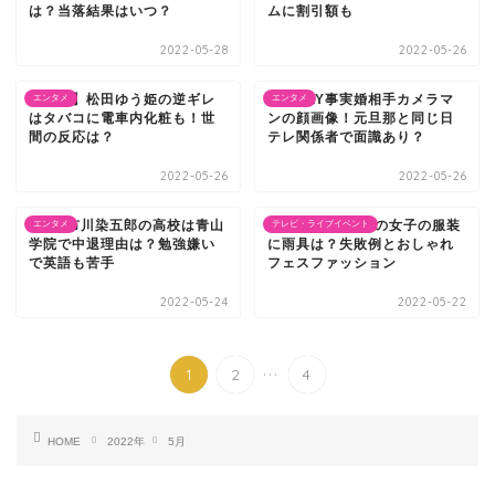
は？当落結果はいつ？
ムに割引額も
2022-05-28
2022-05-26
【炎上】松田ゆう姫の逆ギレ
SHELLY事実婚相手カメラマ
エンタメ
エンタメ
はタバコに電車内化粧も！世
ンの顔画像！元旦那と同じ日
間の反応は？
テレ関係者で面識あり？
2022-05-26
2022-05-26
8代目市川染五郎の高校は青山
フジロック2022の女子の服装
エンタメ
テレビ・ライブイベント
学院で中退理由は？勉強嫌い
に雨具は？失敗例とおしゃれ
で英語も苦手
フェスファッション
2022-05-24
2022-05-22
...
1
2
4
HOME
2022年
5月