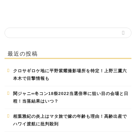
最近の投稿
クロサギロケ地に平野紫耀撮影場所を特定！上野三鷹六
本木で目撃情報も
関ジャニ∞冬コン18祭2022当選倍率に狙い目の会場と日
程！当落結果はいつ？
相葉雅紀の炎上はマタ旅で嫁の年齢も理由！高齢出産で
ハワイ渡航に批判殺到