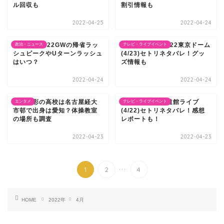
ル回収も
割引情報も
2022-04-25
2022-04-24
東名高速2022GWの帰省ラッ
TWICEライブ2022東京ドーム
政治・ニュース
テレビ・ライブイベント
シュピークやUターンラッシュ
(4/23)セトリネタバレ！グッ
はいつ？
ズ情報も
2022-04-24
2022-04-24
笠原有彩の高校は名古屋経大
スカイピース武道館ライブ
エンタメ
テレビ・ライブイベント
市邨で出身は愛知？体操教室
(4/22)セトリネタバレ！感想
の場所も調査
レポートも！
2022-04-23
2022-04-23
...
1
2
4
HOME
2022年
4月