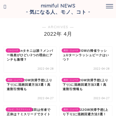
mimiful NEWS
- 気になる人、モノ、コト -
― ARCHIVES ―
2022年 4月
SnowManタキニは誰？メンバ
新東名2022GWの帰省ラッシ
ジャニーズ
政治・ニュース
ー格差がひどい3つの理由にア
ュUターンラッシュピークはい
ンチも激増？
つ？
2022-04-28
2022-04-28
新東名2022GW渋滞予想(上り
中央道2022GW渋滞予想(上り
政治・ニュース
政治・ニュース
下り)に混雑回避方法3選！高
下り)に混雑回避方法3選！高
速割引情報も
速割引情報も
2022-04-27
2022-04-27
元彼の遺言状の篠田は何者で
東名高速2022GW渋滞予想(上
テレビ・ライブイベント
政治・ニュース
正体は？ミスリードでタイト
り下り)に混雑回避方法3選！