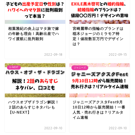
相葉雅紀の炎上はマタ旅で嫁
宮崎麗華の指輪のブランドは
の年齢も理由！高齢出産でハ
稲木ジョージのミラモア特
ワイ渡航に批判殺到
定！値段数百万円でデザイン
は？
2022-09-18
2022-09-15
U-NEXT
ジャニーズ
ハウスオブザドラゴン解説！
ジャニーズアクスタFest9月
２話のあらすじネタバレも
10日12時から販売開始！一番
【U-NEXT】
人気・売れ行きは？リアルタ
イム速報
2022-09-10
2022-09-10