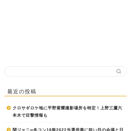
最近の投稿
クロサギロケ地に平野紫耀撮影場所を特定！上野三鷹六
本木で目撃情報も
関ジャニ∞冬コン18祭2022当選倍率に狙い目の会場と日