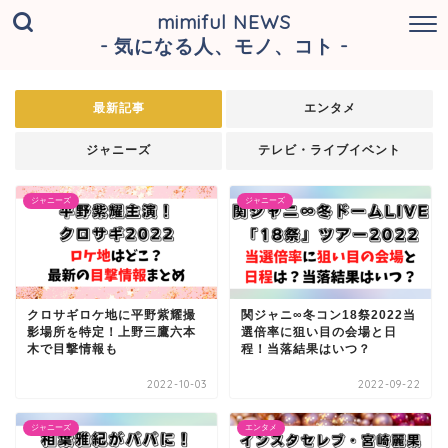
mimiful NEWS
- 気になる人、モノ、コト -
最新記事
エンタメ
ジャニーズ
テレビ・ライブイベント
ジャニーズ
ジャニーズ
クロサギロケ地に平野紫耀撮
関ジャニ∞冬コン18祭2022当
影場所を特定！上野三鷹六本
選倍率に狙い目の会場と日
木で目撃情報も
程！当落結果はいつ？
2022-10-03
2022-09-22
ジャニーズ
エンタメ