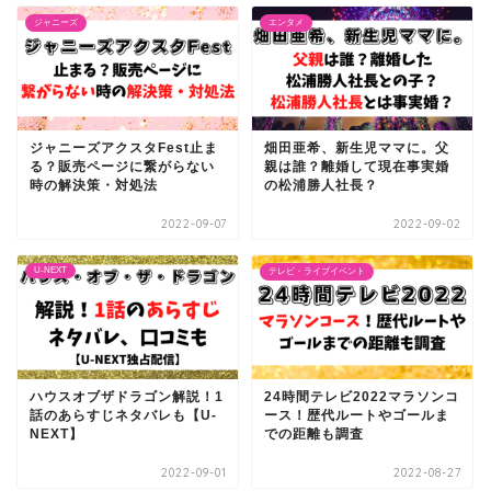
ジャニーズ
エンタメ
ジャニーズアクスタFest止ま
畑田亜希、新生児ママに。父
る？販売ページに繋がらない
親は誰？離婚して現在事実婚
時の解決策・対処法
の松浦勝人社長？
2022-09-07
2022-09-02
U-NEXT
テレビ・ライブイベント
ハウスオブザドラゴン解説！1
24時間テレビ2022マラソンコ
話のあらすじネタバレも【U-
ース！歴代ルートやゴールま
NEXT】
での距離も調査
2022-09-01
2022-08-27