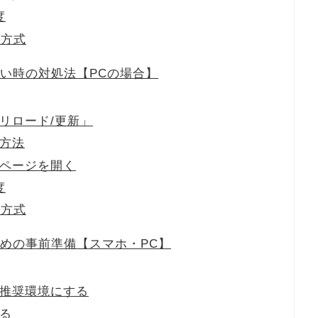
度
続方式
ない時の対処法【PCの場合】
リロード/更新」
方法
ページを開く
度
続方式
ための事前準備【スマホ・PC】
推奨環境にする
る