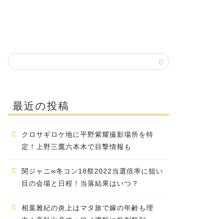
最近の投稿
クロサギロケ地に平野紫耀撮影場所を特
定！上野三鷹六本木で目撃情報も
関ジャニ∞冬コン18祭2022当選倍率に狙い
目の会場と日程！当落結果はいつ？
相葉雅紀の炎上はマタ旅で嫁の年齢も理