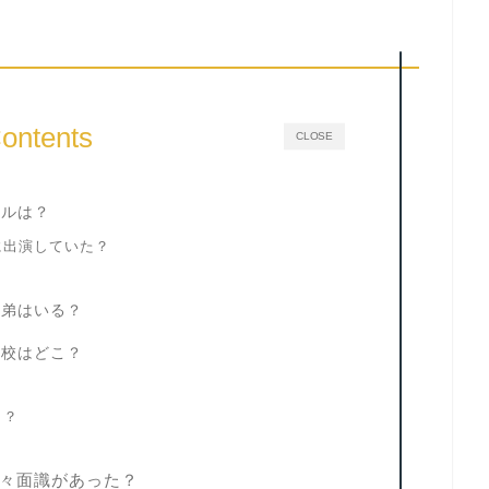
ontents
CLOSE
ールは？
に出演していた？
兄弟はいる？
高校はどこ？
こ？
々面識があった？