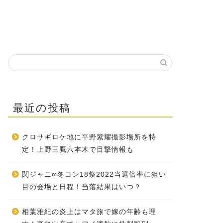
最近の投稿
クロサギロケ地に平野紫耀撮影場所を特
定！上野三鷹六本木で目撃情報も
関ジャニ∞冬コン18祭2022当選倍率に狙い
目の会場と日程！当落結果はいつ？
相葉雅紀の炎上はマタ旅で嫁の年齢も理