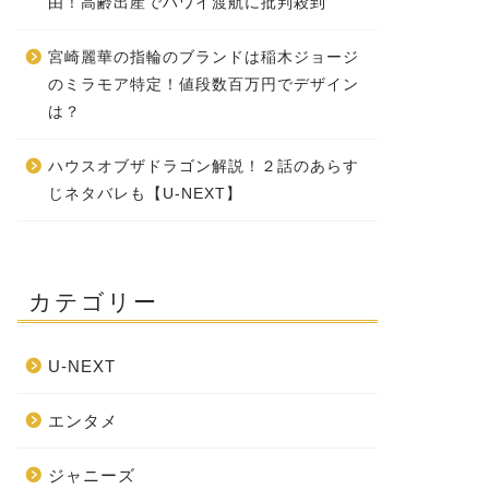
由！高齢出産でハワイ渡航に批判殺到
宮崎麗華の指輪のブランドは稲木ジョージ
のミラモア特定！値段数百万円でデザイン
は？
ハウスオブザドラゴン解説！２話のあらす
じネタバレも【U-NEXT】
カテゴリー
U-NEXT
エンタメ
ジャニーズ