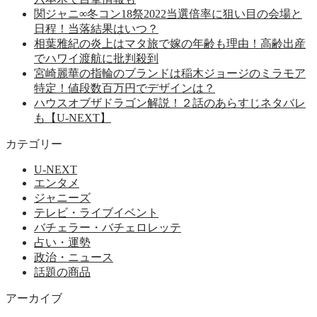
関ジャニ∞冬コン18祭2022当選倍率に狙い目の会場と
日程！当落結果はいつ？
相葉雅紀の炎上はマタ旅で嫁の年齢も理由！高齢出産
でハワイ渡航に批判殺到
宮崎麗華の指輪のブランドは稲木ジョージのミラモア
特定！値段数百万円でデザインは？
ハウスオブザドラゴン解説！２話のあらすじネタバレ
も【U-NEXT】
カテゴリー
U-NEXT
エンタメ
ジャニーズ
テレビ・ライブイベント
バチェラー・バチェロレッテ
占い・運勢
政治・ニュース
話題の商品
アーカイブ