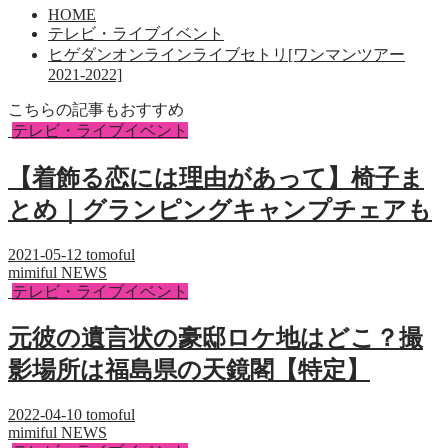
HOME
テレビ・ライブイベント
ヒゲダンオンラインライブセトリ[ワンマンツアー
2021-2022]
こちらの記事もおすすめ
テレビ・ライブイベント
【着飾る恋には理由があって】椅子ま
とめ｜グランピングキャンプチェアも
2021-05-12
tomoful
mimiful NEWS
テレビ・ライブイベント
元彼の遺言状の豪邸ロケ地はどこ？撮
影場所は福島県の天鏡閣【特定】
2022-04-10
tomoful
mimiful NEWS