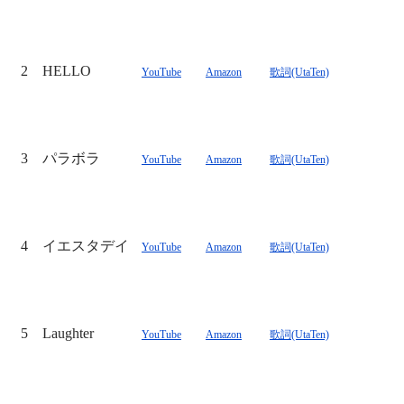
2
HELLO
YouTube
Amazon
歌詞(UtaTen)
3
パラボラ
YouTube
Amazon
歌詞(UtaTen)
4
イエスタデイ
YouTube
Amazon
歌詞(UtaTen)
5
Laughter
YouTube
Amazon
歌詞(UtaTen)