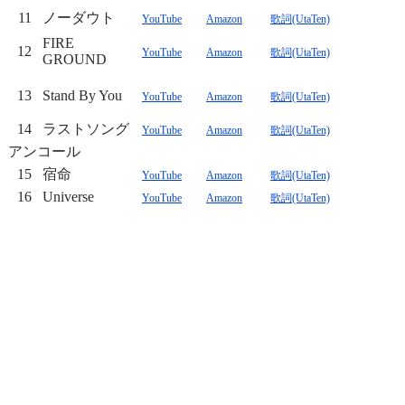
11
ノーダウト
YouTube
Amazon
歌詞(UtaTen)
FIRE
12
YouTube
Amazon
歌詞(UtaTen)
GROUND
13
Stand By You
YouTube
Amazon
歌詞(UtaTen)
14
ラストソング
YouTube
Amazon
歌詞(UtaTen)
アンコール
15
宿命
YouTube
Amazon
歌詞(UtaTen)
16
Universe
YouTube
Amazon
歌詞(UtaTen)