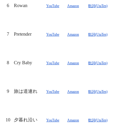
6
Rowan
YouTube
Amazon
歌詞(UtaTen)
7
Pretender
YouTube
Amazon
歌詞(UtaTen)
8
Cry Baby
YouTube
Amazon
歌詞(UtaTen)
9
旅は道連れ
YouTube
Amazon
歌詞(UtaTen)
10
夕暮れ沿い
YouTube
Amazon
歌詞(UtaTen)