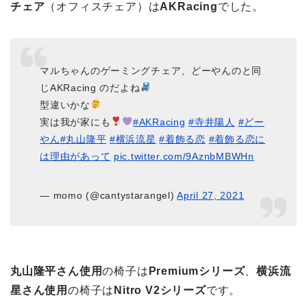
チェア
（オフィスチェア）は
AKRacing
でした。
マルちゃんのゲーミングチェア、どーやんのと同
じAKRacing のだよね
型違いかな
実は我が家にも
#AKRacing
#寺井陽人
#どー
やん
#丸山隆平
#横浜流星
#着飾る恋
#着飾る恋に
は理由があって
pic.twitter.com/9AznbMBWHn
— momo (@cantystarangel)
April 27, 2021
丸山隆平さん使用
の椅子は
Premiumシリーズ
、
横浜流
星さん使用
の椅子は
Nitro V2シリーズ
です。