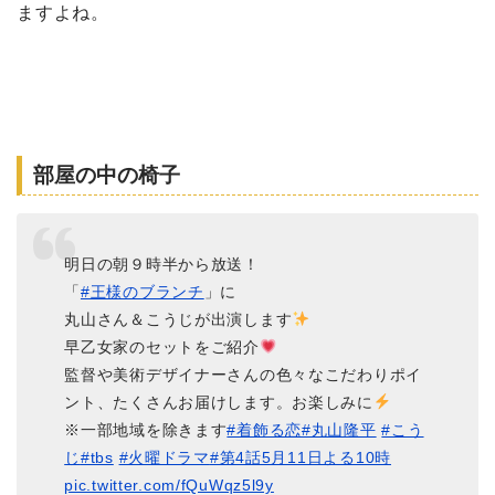
ますよね。
部屋の中の椅子
明日の朝９時半から放送！
「
#王様のブランチ
」に
丸山さん＆こうじが出演します
早乙女家のセットをご紹介
監督や美術デザイナーさんの色々なこだわりポイ
ント、たくさんお届けします。お楽しみに
※一部地域を除きます
#着飾る恋
#丸山隆平
#こう
じ
#tbs
#火曜ドラマ
#第4話5月11日よる10時
pic.twitter.com/fQuWqz5l9y