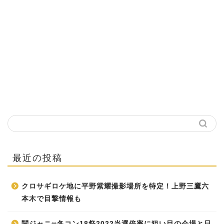
最近の投稿
クロサギロケ地に平野紫耀撮影場所を特定！上野三鷹六
本木で目撃情報も
関ジャニ∞冬コン18祭2022当選倍率に狙い目の会場と日