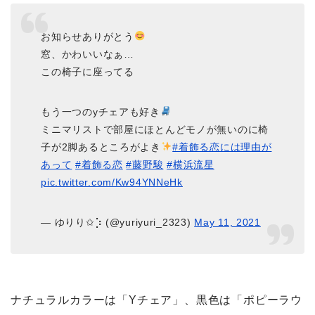
お知らせありがとう
窓、かわいいなぁ…
この椅子に座ってる
もう一つのyチェアも好き
ミニマリストで部屋にほとんどモノが無いのに椅
子が2脚あるところがよき
#着飾る恋には理由が
あって
#着飾る恋
#藤野駿
#横浜流星
pic.twitter.com/Kw94YNNeHk
— ゆりり✩︎⡱ (@yuriyuri_2323)
May 11, 2021
ナチュラルカラーは「Yチェア」、黒色は「ポピーラウ