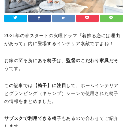
2021年の春スタートの火曜ドラマ『着飾る恋には理由
があって』内に登場するインテリア素敵ですよね！
お家の至る所にある
椅子
は、
監督のこだわり家具
だそ
うです。
この記事では
【椅子】に注目
して、ホームインテリア
とグランピング（キャンプ）シーンで使用された椅子
の情報をまとめました。
サブスクで利用できる椅子
もあるので合わせてご紹介
します。