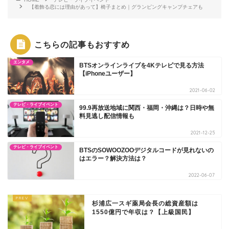
【着飾る恋には理由があって】椅子まとめ｜グランピングキャンプチェアも
こちらの記事もおすすめ
エンタメ
BTSオンラインライブを4Kテレビで見る方法
【iPhoneユーザー】
2021-06-02
テレビ・ライブイベント
99.9再放送地域に関西・福岡・沖縄は？日時や無
料見逃し配信情報も
2021-12-25
テレビ・ライブイベント
BTSのSOWOOZOOデジタルコードが見れないの
はエラー？解決方法は？
2022-06-07
杉浦広一スギ薬局会長の総資産額は
1550億円で年収は？【上級国民】