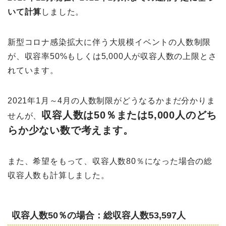
いて計算
しました。
新型コロナ感染拡大に伴う大規模イベントの人数制限
が、収容率50%もしくは5,000人が収容人数の上限とさ
れています。
2021年1月～4月の人数制限がどうなるかまだ分かりま
収容人数は50％または5,000人のどち
せんが、
らか少ない数で考えます。
また、希望をもって、収容人数80％になった場合の総
収容人数も計算しました。
収容人数50％の場合：総収容人数53,597人