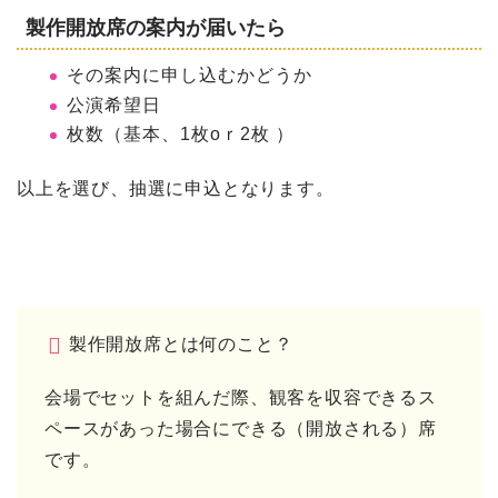
製作開放席の案内が届いたら
その案内に申し込むかどうか
公演希望日
枚数（基本、1枚oｒ2枚 ）
以上を選び、抽選に申込となります。
製作開放席とは何のこと？
会場でセットを組んだ際、観客を収容できるス
ペースがあった場合にできる（開放される）席
です。