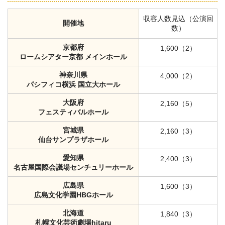
収容人数見込（公演回
開催地
数）
京都府
1,600（2）
ロームシアター京都 メインホール
神奈川県
4,000（2）
パシフィコ横浜 国立大ホール
大阪府
2,160（5）
フェスティバルホール
宮城県
2,160（3）
仙台サンプラザホール
愛知県
2,400（3）
名古屋国際会議場センチュリーホール
広島県
1,600（3）
広島文化学園HBGホール
北海道
1,840（3）
札幌文化芸術劇場hitaru