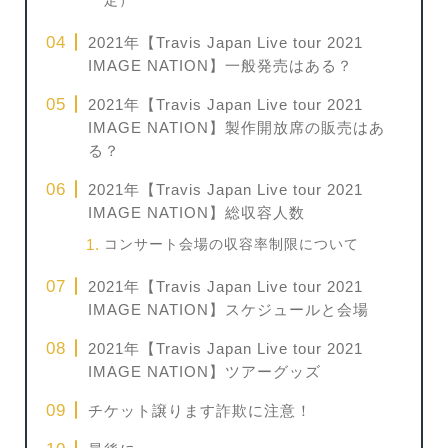
定）
2021年【Travis Japan Live tour 2021
IMAGE NATION】一般発売はある？
2021年【Travis Japan Live tour 2021
IMAGE NATION】製作開放席の販売はあ
る？
2021年【Travis Japan Live tour 2021
IMAGE NATION】総収容人数
コンサート会場の収容率制限について
2021年【Travis Japan Live tour 2021
IMAGE NATION】スケジュールと会場
2021年【Travis Japan Live tour 2021
IMAGE NATION】ツアーグッズ
チケット譲ります詐欺に注意！