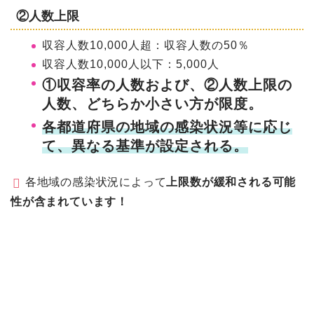
②人数上限
収容人数10,000人超：収容人数の50％
収容人数10,000人以下：5,000人
①収容率の人数および、②人数上限の
人数、どちらか小さい方が限度。
各都道府県の地域の感染状況等に応じ
て、異なる基準が設定される。
各地域の感染状況によって
上限数が緩和される可能
性が含まれています！