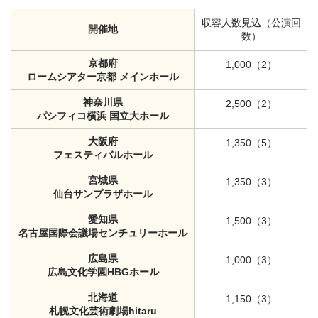
収容人数見込（公演回
開催地
数）
京都府
1,000（2）
ロームシアター京都 メインホール
神奈川県
2,500（2）
パシフィコ横浜 国立大ホール
大阪府
1,350（5）
フェスティバルホール
宮城県
1,350（3）
仙台サンプラザホール
愛知県
1,500（3）
名古屋国際会議場センチュリーホール
広島県
1,000（3）
広島文化学園HBGホール
北海道
1,150（3）
札幌文化芸術劇場hitaru