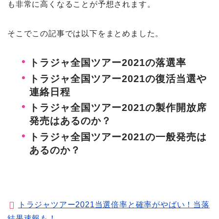
も非常に高くなることが予想されます。
そこでこの記事では以下をまとめました。
トラジャ全国ツアー2021の落選率
トラジャ全国ツアー2021の
復活当選や
連絡日程
トラジャ全国ツアー2021の製作開放席
発売はあるのか？
トラジャ全国ツアー2021の一般発売は
あるのか？
トラジャツアー2021当選倍率と確率がやばい！当落
結果速報も！