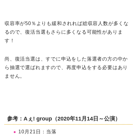
収容率が50％よりも緩和されれば総収容人数が多くな
るので、復活当選もさらに多くなる可能性がありま
す！
尚、復活当選は、すでに申込をした落選者の方の中か
ら抽選で選ばれますので、再度申込をする必要はあり
ません。
参考：Aぇ! group（2020年11月14日～公演）
10月21日：当落