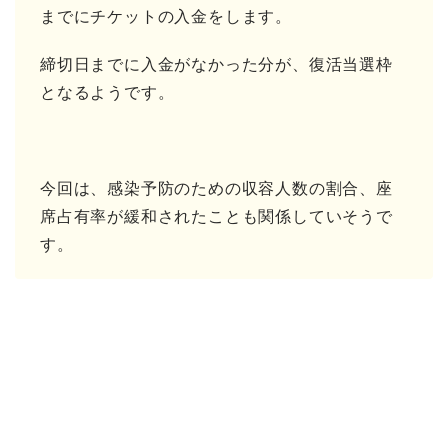
までにチケットの入金をします。
締切日までに入金がなかった分が、復活当選枠
となるようです。
今回は、感染予防のための収容人数の割合、座
席占有率が緩和されたことも関係していそうで
す。