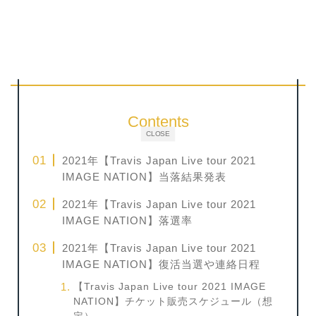
Contents
CLOSE
2021年【Travis Japan Live tour 2021
IMAGE NATION】当落結果発表
2021年【Travis Japan Live tour 2021
IMAGE NATION】落選率
2021年【Travis Japan Live tour 2021
IMAGE NATION】復活当選や連絡日程
【Travis Japan Live tour 2021 IMAGE
NATION】チケット販売スケジュール（想