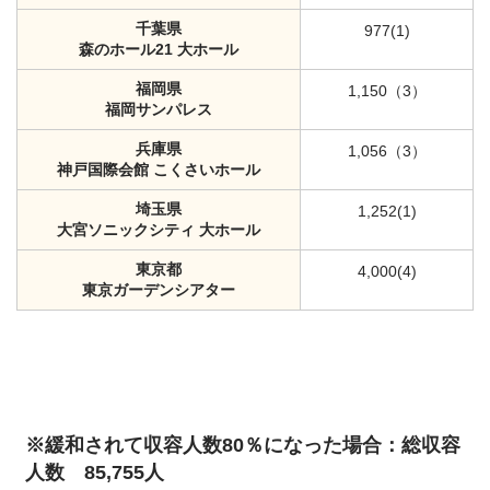
千葉県
977(1)
森のホール21 大ホール
福岡県
1,150（3）
福岡サンパレス
兵庫県
1,056（3）
神戸国際会館 こくさいホール
埼玉県
1,252(1)
大宮ソニックシティ 大ホール
東京都
4,000(4)
東京ガーデンシアター
※緩和されて収容人数80％になった場合：総収容
人数 85,755人