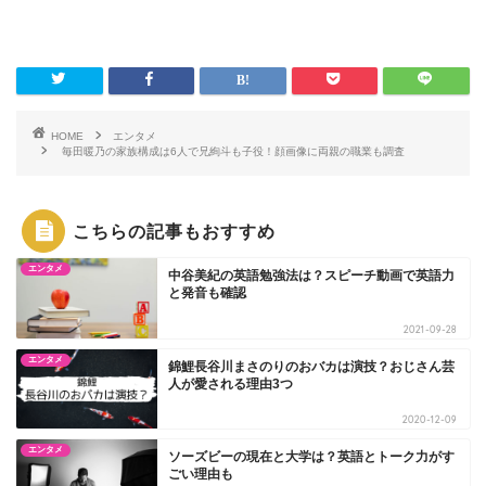
HOME
エンタメ
毎田暖乃の家族構成は6人で兄絢斗も子役！顔画像に両親の職業も調査
こちらの記事もおすすめ
エンタメ
中谷美紀の英語勉強法は？スピーチ動画で英語力
と発音も確認
2021-09-28
エンタメ
錦鯉長谷川まさのりのおバカは演技？おじさん芸
人が愛される理由3つ
2020-12-09
エンタメ
ソーズビーの現在と大学は？英語とトーク力がす
ごい理由も