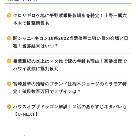
クロサギロケ地に平野紫耀撮影場所を特定！上野三鷹六
本木で目撃情報も
関ジャニ∞冬コン18祭2022当選倍率に狙い目の会場と日
程！当落結果はいつ？
相葉雅紀の炎上はマタ旅で嫁の年齢も理由！高齢出産で
ハワイ渡航に批判殺到
宮崎麗華の指輪のブランドは稲木ジョージのミラモア特
定！値段数百万円でデザインは？
ハウスオブザドラゴン解説！２話のあらすじネタバレも
【U-NEXT】