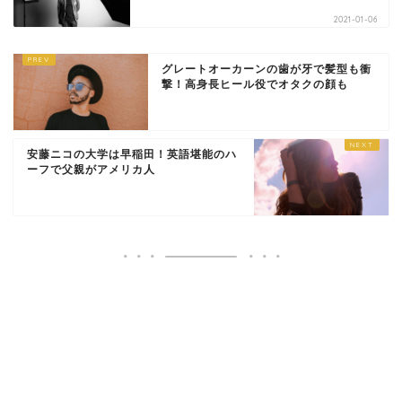
2021-01-06
グレートオーカーンの歯が牙で髪型も衝
撃！高身長ヒール役でオタクの顔も
安藤ニコの大学は早稲田！英語堪能のハ
ーフで父親がアメリカ人