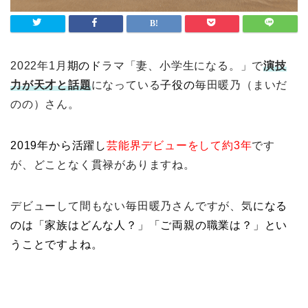
2022年1月
期のド
ラマ「妻、小学生になる。」で
演技
力が天才と話題
になっている
子役の
毎田暖乃（まいだ
のの）さん。
2019年から活躍し
芸能界デビューをして約3年
です
が、どことなく貫禄がありますね。
デビューして間もない毎田暖乃さんですが、気
になる
のは「家族はどんな人？」「ご両親の職業は？」
とい
うことですよね。