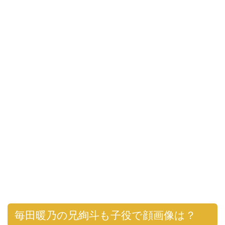
毎田暖乃の兄絢斗も子役で顔画像は？