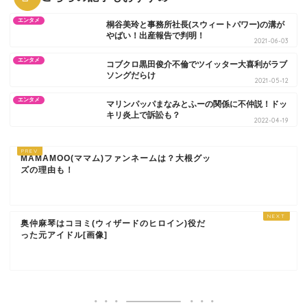
エンタメ
桐谷美玲と事務所社長(スウィートパワー)の溝が
やばい！出産報告で判明！
2021-06-03
エンタメ
コブクロ黒田俊介不倫でツイッター大喜利がラブ
ソングだらけ
2021-05-12
エンタメ
マリンパッパまなみとふーの関係に不仲説！ドッ
キリ炎上で訴訟も？
2022-04-19
MAMAMOO(ママム)ファンネームは？大根グッ
ズの理由も！
奥仲麻琴はコヨミ(ウィザードのヒロイン)役だ
った元アイドル[画像]