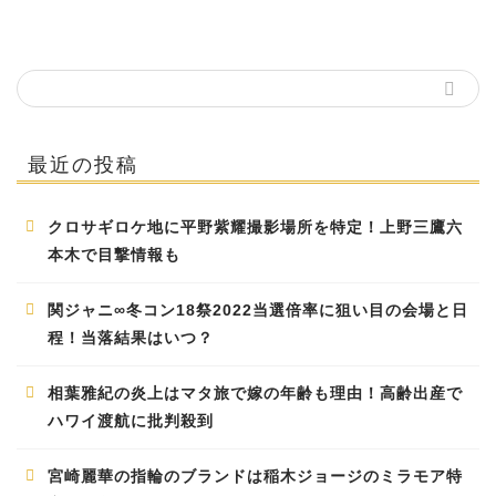
最近の投稿
クロサギロケ地に平野紫耀撮影場所を特定！上野三鷹六
本木で目撃情報も
関ジャニ∞冬コン18祭2022当選倍率に狙い目の会場と日
程！当落結果はいつ？
相葉雅紀の炎上はマタ旅で嫁の年齢も理由！高齢出産で
ハワイ渡航に批判殺到
宮崎麗華の指輪のブランドは稲木ジョージのミラモア特