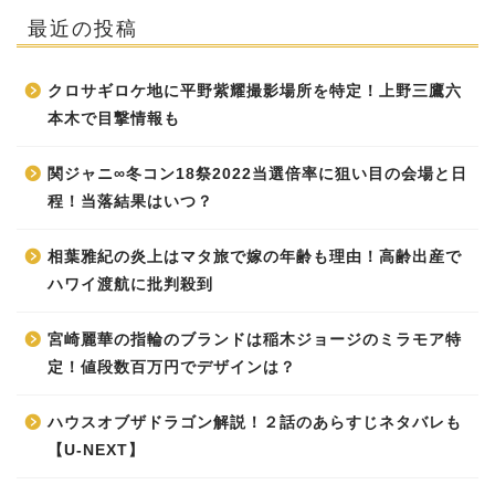
最近の投稿
クロサギロケ地に平野紫耀撮影場所を特定！上野三鷹六
本木で目撃情報も
関ジャニ∞冬コン18祭2022当選倍率に狙い目の会場と日
程！当落結果はいつ？
相葉雅紀の炎上はマタ旅で嫁の年齢も理由！高齢出産で
ハワイ渡航に批判殺到
宮崎麗華の指輪のブランドは稲木ジョージのミラモア特
定！値段数百万円でデザインは？
ハウスオブザドラゴン解説！２話のあらすじネタバレも
【U-NEXT】