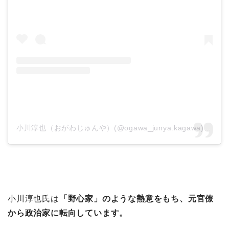
小川淳也（おがわじゅんや）(@ogawa_junya.kagawa)がシェアした投稿
小川淳也氏は
「野心家」のような熱意をもち、
元官僚
から政治家に転向しています。