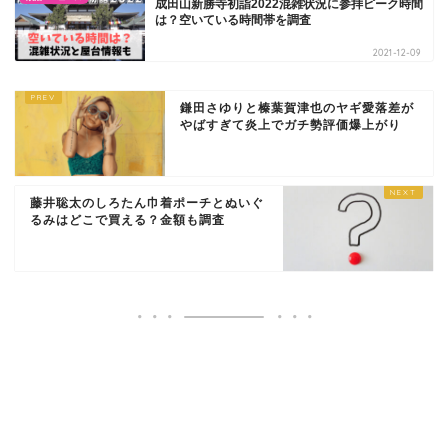
成田山新勝寺初詣2022混雑状況に参拝ピーク時間
は？空いている時間帯を調査
2021-12-09
鎌田さゆりと榛葉賀津也のヤギ愛落差が
やばすぎて炎上でガチ勢評価爆上がり
藤井聡太のしろたん巾着ポーチとぬいぐ
るみはどこで買える？金額も調査