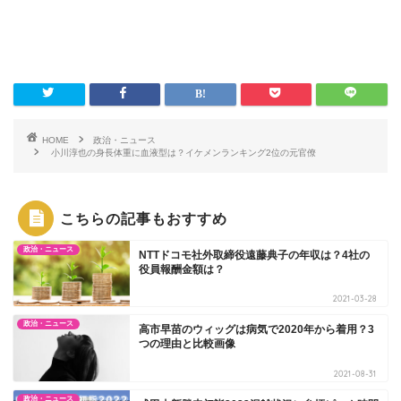
HOME
政治・ニュース
小川淳也の身長体重に血液型は？イケメンランキング2位の元官僚
こちらの記事もおすすめ
政治・ニュース
NTTドコモ社外取締役遠藤典子の年収は？4社の
役員報酬金額は？
2021-03-28
政治・ニュース
高市早苗のウィッグは病気で2020年から着用？3
つの理由と比較画像
2021-08-31
政治・ニュース