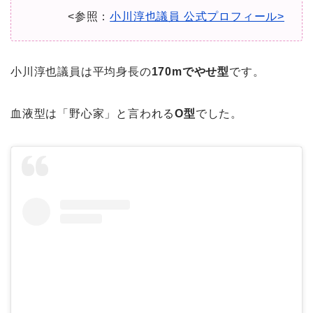
<参照：
小川淳也議員 公式プロフィール>
小川淳也議員は平均身長の
170mでやせ型
です。
血液型は「野心家」と言われる
O型
でした。