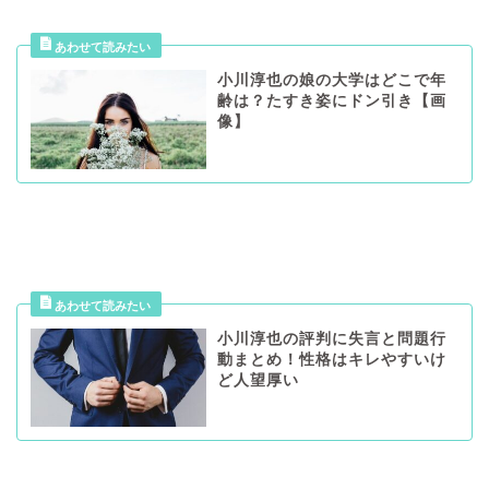
小川淳也の娘の大学はどこで年
齢は？たすき姿にドン引き【画
像】
小川淳也の評判に失言と問題行
動まとめ！性格はキレやすいけ
ど人望厚い