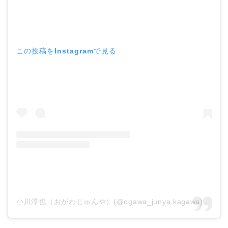
この投稿をInstagramで見る
小川淳也（おがわじゅんや）(@ogawa_junya.kagawa)がシェアした投稿