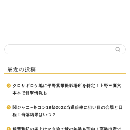
最近の投稿
クロサギロケ地に平野紫耀撮影場所を特定！上野三鷹六
本木で目撃情報も
関ジャニ∞冬コン18祭2022当選倍率に狙い目の会場と日
程！当落結果はいつ？
相葉雅紀の炎上はマタ旅で嫁の年齢も理由！高齢出産で