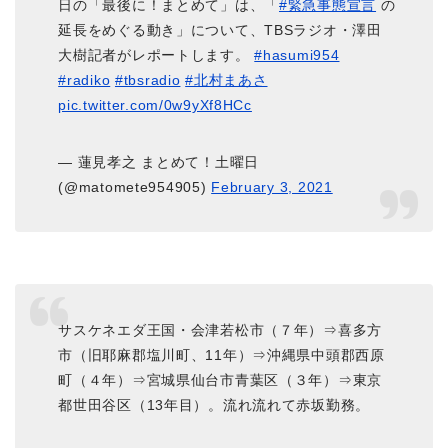
日の「最後に！まとめて」は、「
#緊急事態宣言
の
延長をめぐる動き」について、TBSラジオ・澤田
大樹記者がレポートします。
#hasumi954
#radiko
#tbsradio
#北村まあさ
pic.twitter.com/0w9yXf8HCc
— 蓮見孝之 まとめて！土曜日
(@matomete954905)
February 3, 2021
サスケネエダ王国・会津若松市（７年）⇒喜多方
市（旧耶麻郡塩川町、11年）⇒沖縄県中頭郡西原
町（４年）⇒宮城県仙台市青葉区（３年）⇒東京
都世田谷区（13年目）。流れ流れて赤坂勤務。