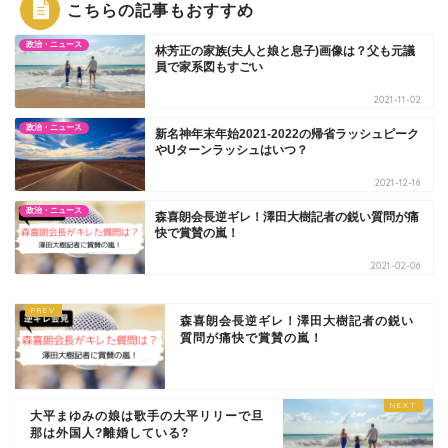
こちらの記事もおすすめ
政治・ニュース
林芳正の家族(夫人と娘と息子)画像は？父も元議
員で家系図もすごい
2021-11-02
政治・ニュース
新名神年末年始2021-2022の帰省ラッシュピーク
やUターンラッシュはいつ？
2021-12-16
政治・ニュース
森喜朗会長逆ギレ！澤田大樹記者の鋭い質問が痛
快で賞賛の嵐！
2021-02-06
森喜朗会長逆ギレ！澤田大樹記者の鋭い
質問が痛快で賞賛の嵐！
大平まゆみの娘は歌手の大平リリーで旦
那は外国人?離婚している?