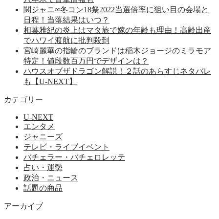
関ジャニ∞冬コン18祭2022当選倍率に狙い目の会場と
日程！当落結果はいつ？
相葉雅紀の炎上はマタ旅で嫁の年齢も理由！高齢出産
でハワイ渡航に批判殺到
宮崎麗華の指輪のブランドは稲木ジョージのミラモア
特定！値段数百万円でデザインは？
ハウスオブザドラゴン解説！２話のあらすじネタバレ
も【U-NEXT】
カテゴリー
U-NEXT
エンタメ
ジャニーズ
テレビ・ライブイベント
バチェラー・バチェロレッテ
占い・運勢
政治・ニュース
話題の商品
アーカイブ