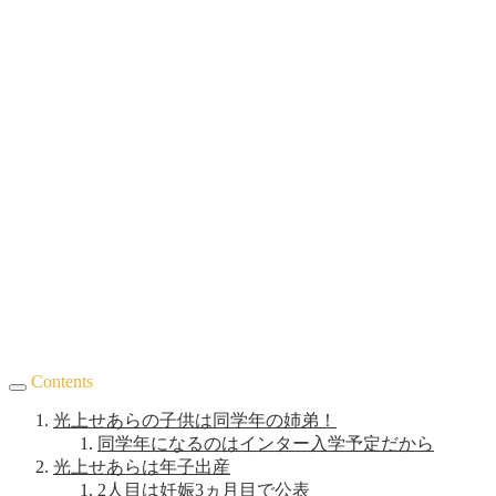
Contents
光上せあらの子供は同学年の姉弟！
同学年になるのはインター入学予定だから
光上せあらは年子出産
2人目は妊娠3ヵ月目で公表