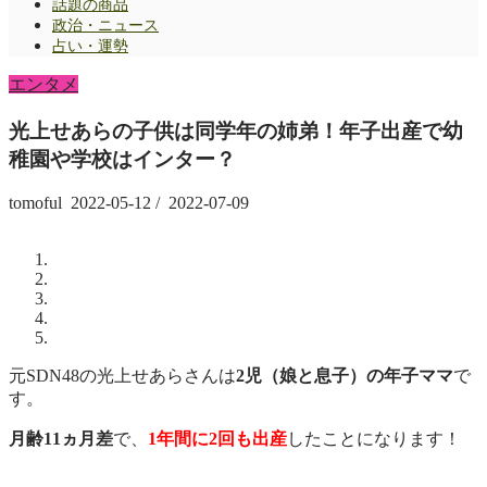
話題の商品
政治・ニュース
占い・運勢
エンタメ
光上せあらの子供は同学年の姉弟！年子出産で幼
稚園や学校はインター？
tomoful
2022-05-12
/
2022-07-09
元SDN48の光上せあらさんは
2児（娘と息子）の年子ママ
で
す。
月齢11ヵ月差
で、
1年間に2回も出産
したことになります！