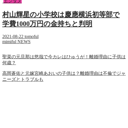
エンタメ
村山輝星の小学校は慶應横浜初等部で
学費1000万円の金持ちと判明
2021-08-22
tomoful
mimiful NEWS
聖菜の元旦那は悠哉で今カレはひゅうが！離婚理由に子供は
何歳？
高岡蒼佑と元嫁宮崎あおいの子供は？離婚理由は不倫でジャ
ニーズとトラブルも