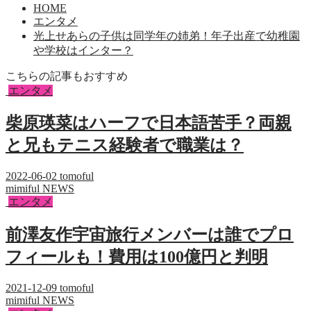
HOME
エンタメ
光上せあらの子供は同学年の姉弟！年子出産で幼稚園
や学校はインター？
こちらの記事もおすすめ
エンタメ
柴原瑛菜はハーフで日本語苦手？両親
と兄もテニス経験者で職業は？
2022-06-02
tomoful
mimiful NEWS
エンタメ
前澤友作宇宙旅行メンバーは誰でプロ
フィールも！費用は100億円と判明
2021-12-09
tomoful
mimiful NEWS