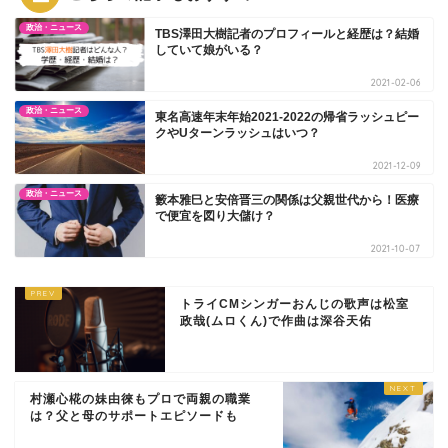
政治・ニュース
TBS澤田大樹記者のプロフィールと経歴は？結婚
していて娘がいる？
2021-02-06
政治・ニュース
東名高速年末年始2021-2022の帰省ラッシュピー
クやUターンラッシュはいつ？
2021-12-09
政治・ニュース
籔本雅巳と安倍晋三の関係は父親世代から！医療
で便宜を図り大儲け？
2021-10-07
トライCMシンガーおんじの歌声は松室
政哉(ムロくん)で作曲は深谷天佑
村瀬心椛の妹由徠もプロで両親の職業
は？父と母のサポートエピソードも