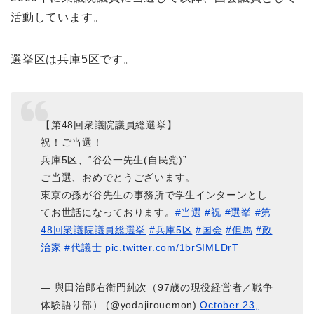
活動しています。
選挙区は兵庫5区です。
【第48回衆議院議員総選挙】
祝！ご当選！
兵庫5区、“谷公一先生(自民党)”
ご当選、おめでとうございます。
東京の孫が谷先生の事務所で学生インターンとし
てお世話になっております。
#当選
#祝
#選挙
#第
48回衆議院議員総選挙
#兵庫5区
#国会
#但馬
#政
治家
#代議士
pic.twitter.com/1brSIMLDrT
— 與田治郎右衛門純次（97歳の現役経営者／戦争
体験語り部） (@yodajirouemon)
October 23,