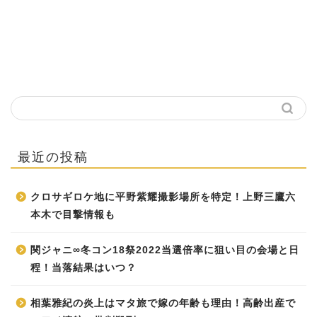
最近の投稿
クロサギロケ地に平野紫耀撮影場所を特定！上野三鷹六
本木で目撃情報も
関ジャニ∞冬コン18祭2022当選倍率に狙い目の会場と日
程！当落結果はいつ？
相葉雅紀の炎上はマタ旅で嫁の年齢も理由！高齢出産で