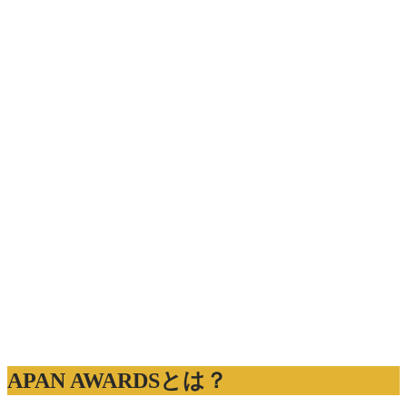
APAN AWARDSとは？