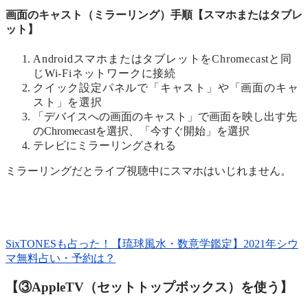
画面のキャスト（ミラーリング）手順【スマホまたはタブレ
ット】
AndroidスマホまたはタブレットをChromecastと同
じWi-Fiネットワークに接続
クイック設定パネルで「キャスト」や「画面のキャ
スト」を選択
「デバイスへの画面のキャスト」で画面を映し出す先
のChromecastを選択、「今すぐ開始」を選択
テレビにミラーリングされる
ミラーリングだとライブ視聴中にスマホはいじれません。
SixTONESも占った！
【琉球風水・数意学鑑定】
2021年シウ
マ無料占い・予約は？
【③AppleTV（セットトップボックス）を使う】