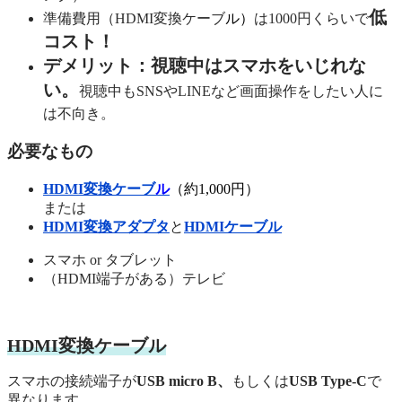
低
準備費用（HDMI変換ケーブ
ル）
は1000円くらいで
コスト！
デメリット：視聴中はスマホをいじれな
い。
視聴中もSNSやLINEなど画面操作をしたい人に
は不向き。
必要なもの
HDMI変換ケーブ
ル
（約1,000円）
または
HDMI変換アダプタ
と
HDMIケーブル
スマホ or タブレット
（HDMI端子がある）テレビ
HDMI変換ケーブル
スマホの接続端子が
USB micro B、
もしくは
USB Type-C
で
異なります。