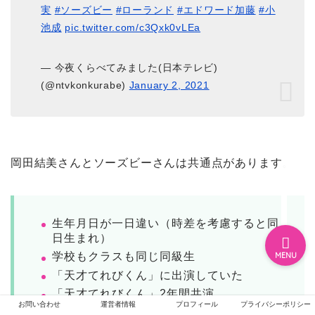
実
#ソーズビー
#ローランド
#エドワード加藤
#小
池成
pic.twitter.com/c3Qxk0vLEa
ホーム
— 今夜くらべてみました(日本テレビ)
(@ntvkonkurabe)
January 2, 2021
エンタメ
ジャニーズ
岡田結美さんとソーズビーさんは共通点があります。
テレビ・ライブイベント
生年月日が一日違い（時差を考慮すると同
日生まれ）
学校もクラスも同じ同級生
MENU
「天才てれびくん」に出演していた
「天才てれびくん」2年間共演
お問い合わせ
運営者情報
プロフィール
プライバシーポリシー