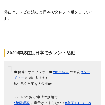
現在はテレビ出演など
日本でタレント業
をしていま
す。
2021年現在は日本でタレント活動
🎓優等生サラブレッド🎓
#岡田結実
の親友
#ソー
ズビー
の謎に包まれた
私生活や自宅を大公開🏡
トイレの”ある”事情の話題で
#後藤輝基
に毒舌が止まらない！︎
#今夜くらべてみ