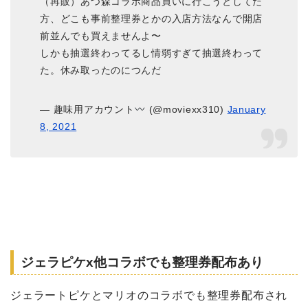
（再販）あつ森コラボ商品買いに行こうとしてた
方、どこも事前整理券とかの入店方法なんで開店
前並んでも買えませんよ〜
しかも抽選終わってるし情弱すぎて抽選終わって
た。休み取ったのにつんだ
— 趣味用アカウント
(@moviexx310)
January
8, 2021
ジェラピケx他コラボでも整理券配布あり
ジェラートピケとマリオのコラボでも整理券配布され