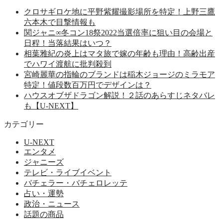
クロサギロケ地に平野紫耀撮影場所を特定！上野三鷹
六本木で目撃情報も
関ジャニ∞冬コン18祭2022当選倍率に狙い目の会場と
日程！当落結果はいつ？
相葉雅紀の炎上はマタ旅で嫁の年齢も理由！高齢出産
でハワイ渡航に批判殺到
宮崎麗華の指輪のブランドは稲木ジョージのミラモア
特定！値段数百万円でデザインは？
ハウスオブザドラゴン解説！２話のあらすじネタバレ
も【U-NEXT】
カテゴリー
U-NEXT
エンタメ
ジャニーズ
テレビ・ライブイベント
バチェラー・バチェロレッテ
占い・運勢
政治・ニュース
話題の商品