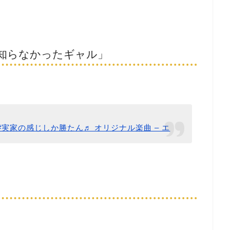
知らなかったギャル」
##実家の感じしか勝たん
♬ オリジナル楽曲 – エ