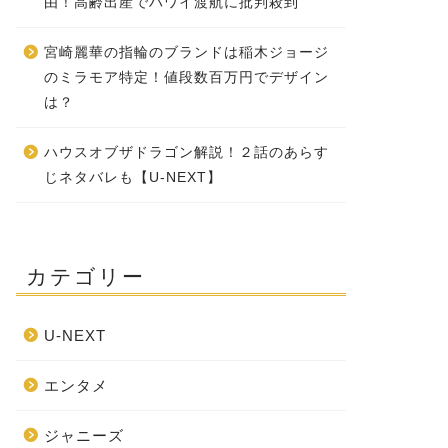
由！高齢出産でハワイ渡航に批判殺到
宮崎麗華の指輪のブランドは稲木ジョージ
のミラモア特定！値段数百万円でデザイン
は？
ハウスオブザドラゴン解説！２話のあらす
じネタバレも【U-NEXT】
カテゴリー
U-NEXT
エンタメ
ジャニーズ