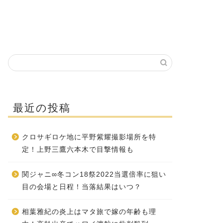
最近の投稿
クロサギロケ地に平野紫耀撮影場所を特
定！上野三鷹六本木で目撃情報も
関ジャニ∞冬コン18祭2022当選倍率に狙い
目の会場と日程！当落結果はいつ？
相葉雅紀の炎上はマタ旅で嫁の年齢も理