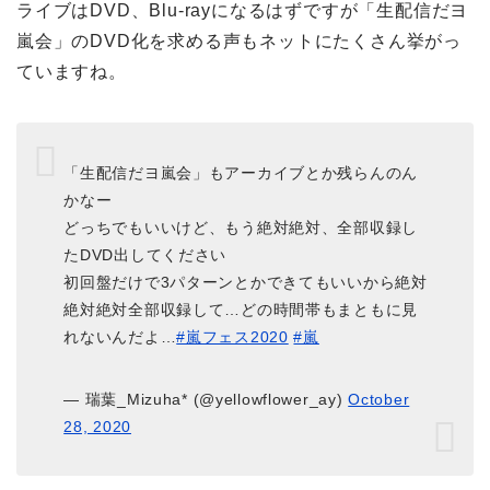
ライブはDVD、Blu-rayになるはずですが「生配信だヨ
嵐会」のDVD化を求める声もネットにたくさん挙がっ
ていますね。
「生配信だヨ嵐会」もアーカイブとか残らんのん
かなー
どっちでもいいけど、もう絶対絶対、全部収録し
たDVD出してください
初回盤だけで3パターンとかできてもいいから絶対
絶対絶対全部収録して…どの時間帯もまともに見
れないんだよ…
#嵐フェス2020
#嵐
— 瑞葉_Mizuha* (@yellowflower_ay)
October
28, 2020