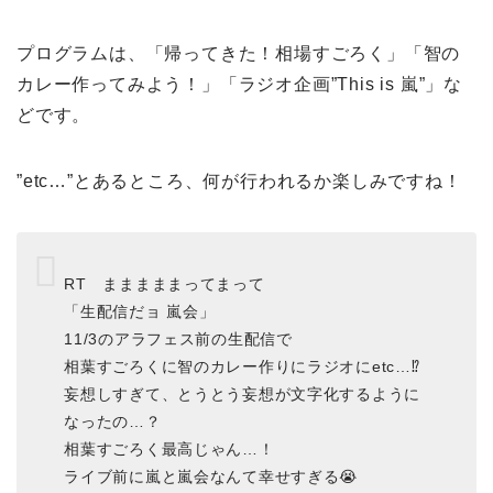
プログラムは、「帰ってきた！相場すごろく」「智の
カレー作ってみよう！」「ラジオ企画”This is 嵐”」な
どです。
”etc…”とあるところ、何が行われるか楽しみですね！
RT まままままってまって
「生配信だョ 嵐会」
11/3のアラフェス前の生配信で
相葉すごろくに智のカレー作りにラジオにetc…⁉️
妄想しすぎて、とうとう妄想が文字化するように
なったの…？
相葉すごろく最高じゃん…！
ライブ前に嵐と嵐会なんて幸せすぎる😭