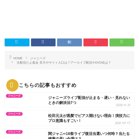
HOME
ジャニーズ
生配信だよ嵐会 見方やサイト入口は？アーカイブ配信やDVD化は？
こちらの記事もおすすめ
ジャニーズ
ジャニーズライブ配信が止まる・遅い・見れない
ときの解決法7つ
2020-11-21
ジャニーズ
松田元太が黒髪でピアス開けない理由！演技力に
プロ意識もすごい！
2021-07-17
ジャニーズ
関ジャニ∞18祭ライブ復活当選いつ何時？当たる
確率の高い会場は？