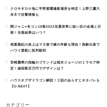
クロサギロケ地に平野紫耀撮影場所を特定！上野三鷹六
本木で目撃情報も
関ジャニ∞冬コン18祭2022当選倍率に狙い目の会場と日
程！当落結果はいつ？
相葉雅紀の炎上はマタ旅で嫁の年齢も理由！高齢出産で
ハワイ渡航に批判殺到
宮崎麗華の指輪のブランドは稲木ジョージのミラモア特
定！値段数百万円でデザインは？
ハウスオブザドラゴン解説！２話のあらすじネタバレも
【U-NEXT】
カテゴリー