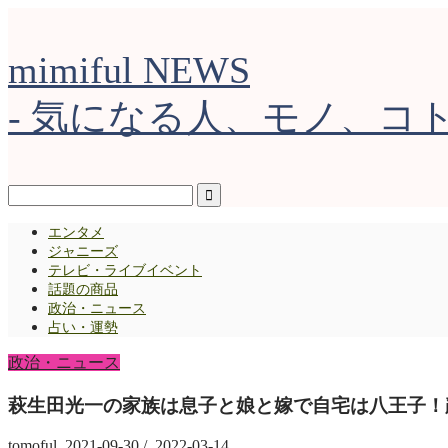
mimiful NEWS
- 気になる人、モノ、コト 
エンタメ
ジャニーズ
テレビ・ライブイベント
話題の商品
政治・ニュース
占い・運勢
政治・ニュース
萩生田光一の家族は息子と娘と嫁で自宅は八王子！
tomoful
2021-09-30
/
2022-03-14