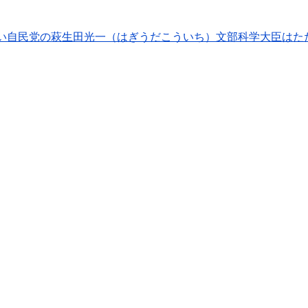
い
自民党の萩生田光一（はぎうだこういち）文部科学大臣はた