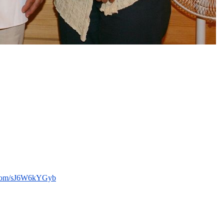
r.com/sJ6W6kYGyb