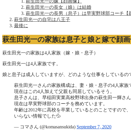
萩生田光一の嫁【顔画像】
萩生田光一の長女（娘）は結婚
萩生田光一の長男（息子）は早実野球部コーチ【
萩生田光一の自宅は八王子
最後に
萩生田光一の家族は息子と娘と嫁で顔画
萩生田光一の家族は4人家族（嫁・娘・息子）
萩生田光一は4人家族です。
娘と息子は成人していますが、どのような仕事をしているの
萩生田光一さんの家族構成は、妻・娘・息子の4人家族
現在はこの4人加えて父親も同居しているそう。
息子さんは、早稲田実業高校野球出身の萩生田一輝さん
現在は早実野球部のコーチを務めています。
年齢は2012年に高校を卒業しているとのことですので、2
いらない情報でした💦
— コマさん (@komasansukida)
September 7, 2020