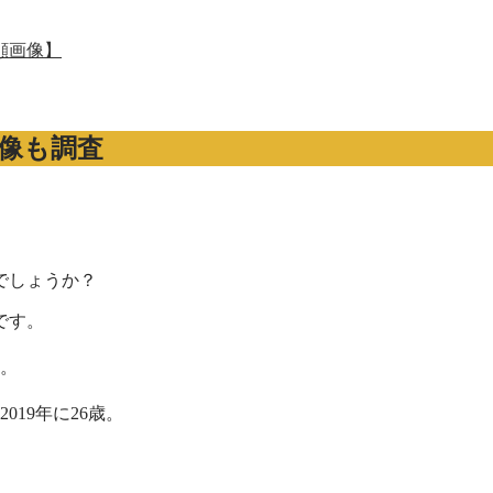
顔画像】
像も調査
でしょうか？
です。
。
019年に26歳。