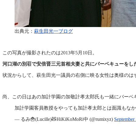
出典元：
萩生田光一ブログ
この写真が撮影されたのは2013年5月10日。
河口湖の別荘で安倍晋三元首相夫妻と共にバーベキューをし
状況からして、萩生田光一議員の右側に映る女性は奥様のは
尚、この日はあの加計学園の加敬計孝太郎氏も一緒にバーベ
加計学園客員教授をやっても加計孝太郎とは面識もな
— るみ🍟(Lucille)🧸HiKiKoMoRi中 (@rumixyz)
September 