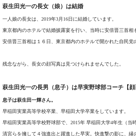
萩生田光一の長女（娘）は結婚
一人娘の長女は、2019年3月16日に結婚しています。
東京都内のホテルで結婚披露宴を行い、当時に安倍晋三首相
安倍晋三首相は１６日、東京都内のホテルで開かれた自民党
残念ながら、長女の顔写真は見つけられませんでした。
萩生田光一の長男（息子）は早実野球部コーチ【顔
息子は萩生田一輝さん。
早稲田実業高等学校卒業、早稲田大学卒業をしています。
早稲田実業高等学校野球部で、2015年 早稲田大学4年生（当
清宮らを擁して４強進出と躍進した早実。快進撃の影に、縁