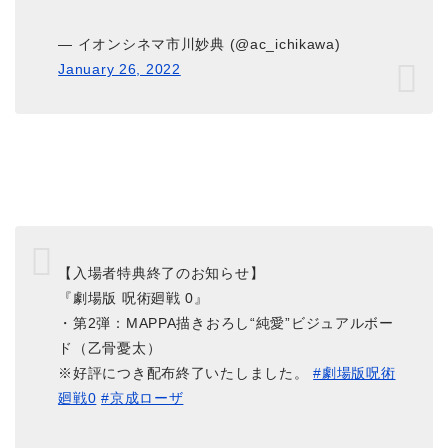
— イオンシネマ市川妙典 (@ac_ichikawa)
January 26, 2022
【入場者特典終了のお知らせ】
『劇場版 呪術廻戦 0』
・第2弾：MAPPA描きおろし“純愛”ビジュアルボー
ド（乙骨憂太）
※好評につき配布終了いたしました。
#劇場版呪術
廻戦0
#京成ローザ