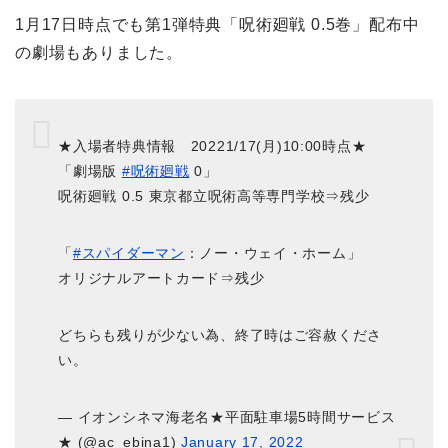
1月17日時点でも第1弾特典「呪術廻戦 0.5巻」配布中
の劇場もありました。
★入場者特典情報 20221/17(月)10:00時点★
「劇場版
#呪術廻戦
0」
呪術廻戦 0.5 東京都立呪術高等専門学校⇒残少
「
#スパイダーマン
：ノー・ウェイ・ホーム」
オリジナルアートカード⇒残少
どちらも残りが少ない為、終了時はご容赦くださ
い。
— イオンシネマ海老名★平面駐車場5時間サービス
★ (@ac_ebina1)
January 17, 2022