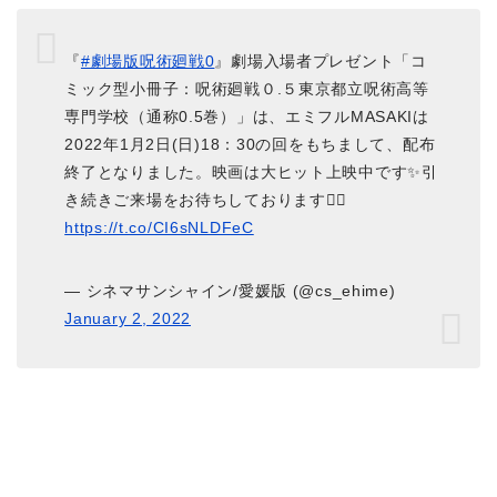
『
#劇場版呪術廻戦0
』劇場入場者プレゼント「コ
ミック型小冊子：呪術廻戦０.５東京都立呪術高等
専門学校（通称0.5巻）」は、エミフルMASAKIは
2022年1月2日(日)18：30の回をもちまして、配布
終了となりました。映画は大ヒット上映中です✨引
き続きご来場をお待ちしております🙇‍♂️
https://t.co/CI6sNLDFeC
— シネマサンシャイン/愛媛版 (@cs_ehime)
January 2, 2022