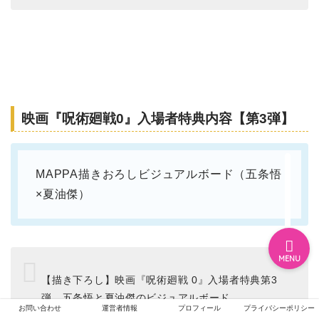
ホーム
エンタメ
映画『呪術廻戦0』入場者特典内容【第3弾】
ジャニーズ
MAPPA描きおろしビジュアルボード（五条悟
テレビ・ライブイベント
×夏油傑）
MENU
【描き下ろし】映画『呪術廻戦 0』入場者特典第3
弾、五条悟と夏油傑のビジュアルボード
お問い合わせ
運営者情報
プロフィール
プライバシーポリシー
https://t.co/2BLp2hB9UI