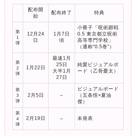
配布開
配布終了
特典
始
小冊子「呪術廻戦
第
12月24
1月7日
0.5 東京都立呪術
1
日
頃
高等専門学校」
弾
（通称“0.5巻”）
最速1月
第
25日
純愛ビジュアルボ
1月22日
2
大半1月
ード（乙骨憂太）
弾
27日
ビジュアルボード
第
2月5日
–
（五条悟×夏油
3
弾
傑）
第
2月19日
未発表
–
4
弾