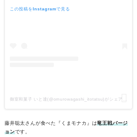
この投稿をInstagramで見る
御室和菓子 いと達(@omurowagashi_itotatsu)がシェアした投稿
藤井聡太さんが食べた『くまモナカ』は
竜王戦バージ
ョン
です。