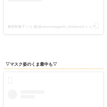
御室和菓子 いと達(@omurowagashi_itotatsu)がシェアした投稿
▽マスク姿のくま最中も▽