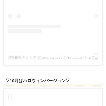
御室和菓子 いと達(@omurowagashi_itotatsu)がシェアした投稿
▽10月はハロウィンバージョン▽