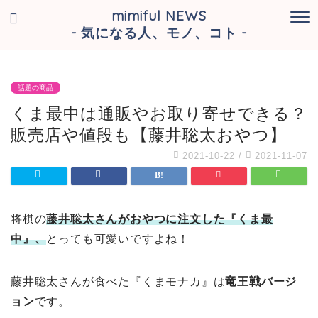
mimiful NEWS
- 気になる人、モノ、コト -
話題の商品
くま最中は通販やお取り寄せできる？
販売店や値段も【藤井聡太おやつ】
2021-10-22
/
2021-11-07
将棋の
藤井聡太さんがおやつに注文した『くま最
中』、
とっても可愛いですよね！
藤井聡太さんが食べた『くまモナカ』は
竜王戦バージ
ョン
です。