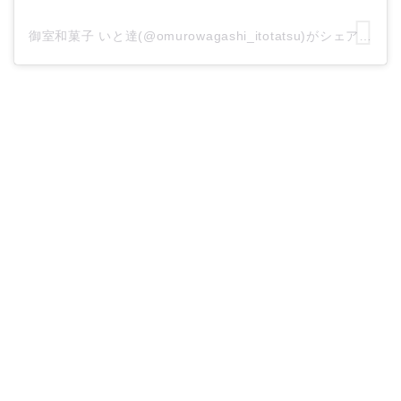
御室和菓子 いと達(@omurowagashi_itotatsu)がシェアした投稿