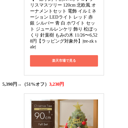
リスマスツリー 120cm 北欧風 オ
ーナメントセット 電飾 イルミネ
ーション LEDライト レッド 赤 
銀 シルバー 青 白 ホワイト セッ
ト ジュールレンケリ 飾り 松ぼっ
くり 針葉樹 もみの木 11/26〜6,52
8円【ラッピング対象外】|tre-zk s
ale|
楽天市場で見る
5,390円→
（51%オフ）
3,230円