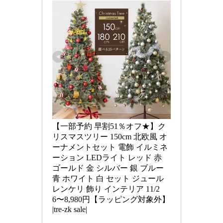
【一部予約 早割51％オフ★】ク
リスマスツリー 150cm 北欧風 オ
ーナメントセット 電飾 イルミネ
ーション LEDライト レッド 赤 
ゴールド 金 シルバー 銀 ブルー 
青 ホワイト 白 セット ジュール
レンケリ 飾り インテリア 11/2
6〜8,980円【ラッピング対象外】
|tre-zk sale|