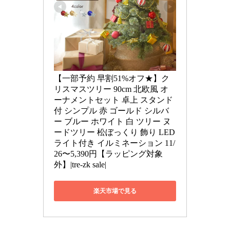
【一部予約 早割51%オフ★】ク
リスマスツリー 90cm 北欧風 オ
ーナメントセット 卓上 スタンド
付 シンプル 赤 ゴールド シルバ
ー ブルー ホワイト 白 ツリー ヌ
ードツリー 松ぼっくり 飾り LED 
ライト付き イルミネーション 11/
26〜5,390円【ラッピング対象
外】|tre-zk sale|
楽天市場で見る