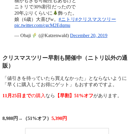
猫がもぎる可能性もあるけど
ニトリで30%割引だったので
20年ぶりくらいに
飾った。
娘（6歳）大喜びw。
#ニトリ
#クリスマスツリー
pic.twitter.com/cgcM2Edqmu
— Obaji
(@Katzenwald)
December 20, 2019
クリスマスツリー早割も開催中（ニトリ以外の通
販）
「値引きを待っていたら買えなかった」とならないように
「早くに購入してお得にゲット」もおすすめですよ。
11月25日まで
の購入
なら
【早割】51%オフ
があります。
8,980円→
（51%オフ）
5,390円