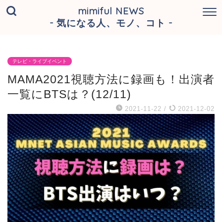
mimiful NEWS
- 気になる人、モノ、コト -
テレビ・ライブイベント
MAMA2021視聴方法に録画も！出演者
一覧にBTSは？(12/11)
2021-11-22
/
2021-12-02