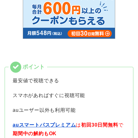
最安値で視聴できる
スマホがあればすぐに視聴可能
auユーザー以外も利用可能
auスマートパスプレミアム
は
初回30日間無料
で
期間中の解約もOK