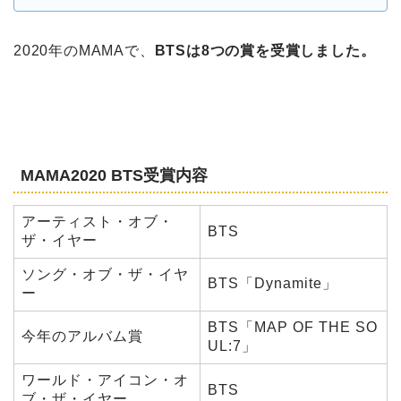
2020年のMAMAで、
BTSは8つの賞を受賞しました。
MAMA2020 BTS受賞内容
アーティスト・オブ・
BTS
ザ・イヤー
ソング・オブ・ザ・イヤ
BTS「Dynamite」
ー
BTS「MAP OF THE SO
今年のアルバム賞
UL:7」
ワールド・アイコン・オ
BTS
ブ・ザ・イヤー