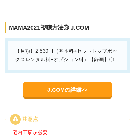
MAMA2021視聴方法③ J:COM
【月額】2,530円（基本料+セットトップボッ
クスレンタル料+オプション料）【録画】〇
J:COMの詳細>>
宅内工事が必要