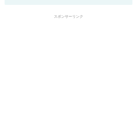
スポンサーリンク