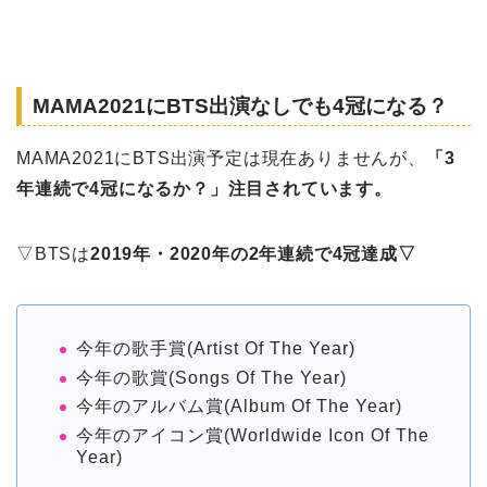
MAMA2021にBTS出演なしでも4冠になる？
MAMA2021にBTS出演予定は現在ありませんが、
「3
年連続で4冠になるか？」注目されています
。
▽BTSは
2019年・2020年の2年連続で4冠達成▽
今年の歌手賞(Artist Of The Year)
今年の歌賞(Songs Of The Year)
今年のアルバム賞(Album Of The Year)
今年のアイコン賞(Worldwide Icon Of The
Year)