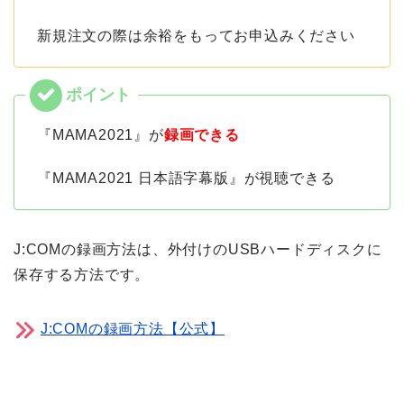
新規注文の際は余裕をもってお申込みください
『MAMA2021』が
録画できる
『MAMA2021 日本語字幕版』が視聴できる
J:COMの録画方法は、外付けのUSBハードディスクに
保存する方法です。
J:COMの録画方法【公式】