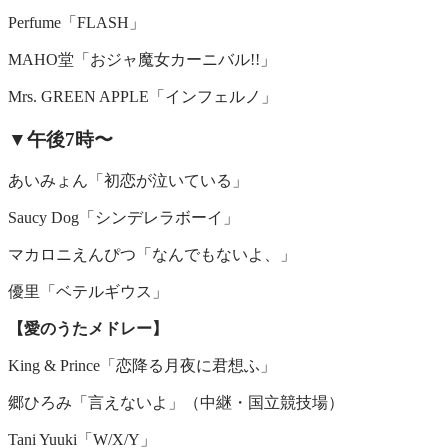
Perfume「FLASH」
MAHO堂「おジャ魔女カーニバル!!」
Mrs. GREEN APPLE「インフェルノ」
▼午後7時〜
あいみょん「初恋が泣いている」
Saucy Dog「シンデレラボーイ」
マカロニえんぴつ「なんでもないよ、」
優里「ベテルギウス」
【愛のうたメドレー】
King & Prince「恋降る月夜に君想ふ」
郷ひろみ「言えないよ」（中継・国立競技場）
Tani Yuuki「W/X/Y」