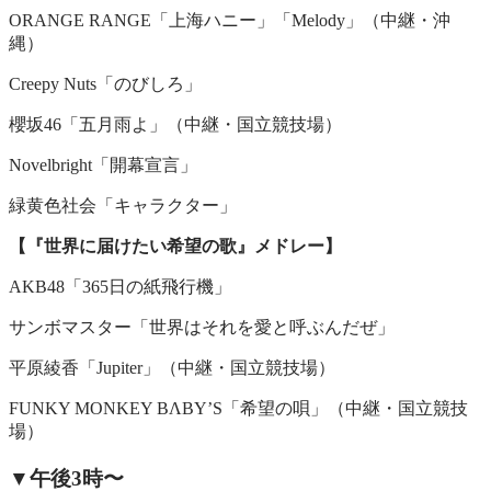
ORANGE RANGE「上海ハニー」「Melody」（中継・沖
縄）
Creepy Nuts「のびしろ」
櫻坂46「五月雨よ」（中継・国立競技場）
Novelbright「開幕宣言」
緑黄色社会「キャラクター」
【『世界に届けたい希望の歌』メドレー】
AKB48「365日の紙飛行機」
サンボマスター「世界はそれを愛と呼ぶんだぜ」
平原綾香「Jupiter」（中継・国立競技場）
FUNKY MONKEY BΛBY’S「希望の唄」（中継・国立競技
場）
▼午後3時〜