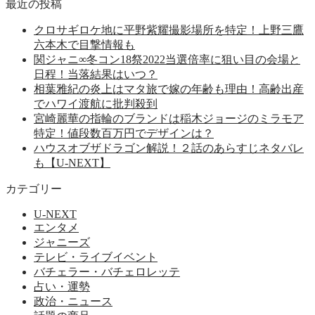
最近の投稿
クロサギロケ地に平野紫耀撮影場所を特定！上野三鷹
六本木で目撃情報も
関ジャニ∞冬コン18祭2022当選倍率に狙い目の会場と
日程！当落結果はいつ？
相葉雅紀の炎上はマタ旅で嫁の年齢も理由！高齢出産
でハワイ渡航に批判殺到
宮崎麗華の指輪のブランドは稲木ジョージのミラモア
特定！値段数百万円でデザインは？
ハウスオブザドラゴン解説！２話のあらすじネタバレ
も【U-NEXT】
カテゴリー
U-NEXT
エンタメ
ジャニーズ
テレビ・ライブイベント
バチェラー・バチェロレッテ
占い・運勢
政治・ニュース