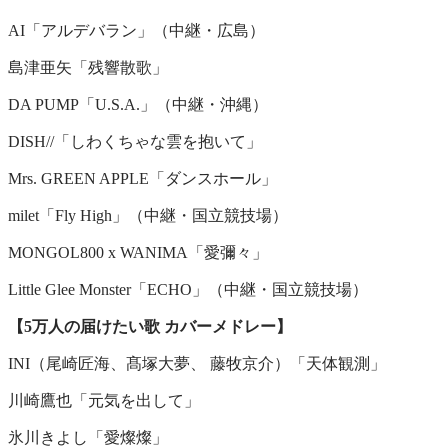
AI「アルデバラン」（中継・広島）
島津亜矢「残響散歌」
DA PUMP「U.S.A.」（中継・沖縄）
DISH//「しわくちゃな雲を抱いて」
Mrs. GREEN APPLE「ダンスホール」
milet「Fly High」（中継・国立競技場）
MONGOL800 x WANIMA「愛彌々」
Little Glee Monster「ECHO」（中継・国立競技場）
【5万人の届けたい歌 カバーメドレー】
INI（尾崎匠海、髙塚大夢、 藤牧京介）「天体観測」
川崎鷹也「元気を出して」
氷川きよし「愛燦燦」