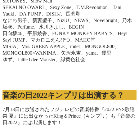
SixTONES、Snow Man
SEKAI NO OWARI 、Sexy Zone、T.M.Revolution、Tani
Yuuki、DA PUMP、DISH//、長渕剛
なにわ男子、新妻聖子、NiziU、NEWS、Novelbright、乃木
坂46、Perfume、氷川きよし、BEGIN
日向坂46、平原綾香、FUNKY MONKEY BΛBY’S、Hey!
Say! JUMP、マカロニえんぴつ、MAHO堂
MISIA、Mrs. GREEN APPLE、milet、MONGOL800、
MONGOL800×WANIMA、矢沢永吉、yama、優里
ゆず、Little Glee Monster、緑黄色社会
音楽の日2022キンプリは出演する？
7月13日に放送されたフジテレビの音楽特番『2022 FNS歌謡
祭 夏』には出なかったKing＆Prince（キンプリ）も『音楽の
日2022』には出演します！