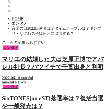
HOME
エンタメ
音楽の日2022出演者は？タイムテーブルは？キンプ
リ・なにわ男子は何時に出演する？
こちらの記事もおすすめ
エンタメ
マリエの結婚した夫は芝原正博でアパ
レル社長？バツイチで千葉出身と判明
2022-06-10
tomoful
mimiful NEWS
エンタメ
SixTONES[on eST]落選率は？復活当選
や一般発売は？