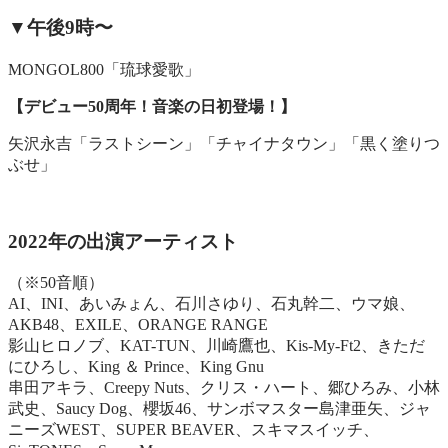
▼午後9時〜
MONGOL800「琉球愛歌」
【デビュー50周年！音楽の日初登場！】
矢沢永吉「ラストシーン」「チャイナタウン」「黒く塗りつ
ぶせ」
2022年の出演アーティスト
（※50音順）
AI、INI、あいみょん、石川さゆり、石丸幹二、ウマ娘、
AKB48、EXILE、ORANGE RANGE
影山ヒロノブ、KAT-TUN、川崎鷹也、Kis-My-Ft2、きただ
にひろし、King ＆ Prince、King Gnu
串田アキラ、Creepy Nuts、クリス・ハート、郷ひろみ、小林
武史、Saucy Dog、櫻坂46、サンボマスター島津亜矢、ジャ
ニーズWEST、SUPER BEAVER、スキマスイッチ、