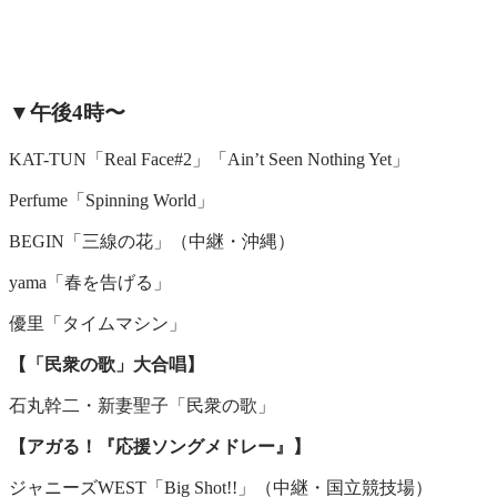
▼午後4時〜
KAT-TUN「Real Face#2」「Ain’t Seen Nothing Yet」
Perfume「Spinning World」
BEGIN「三線の花」（中継・沖縄）
yama「春を告げる」
優里「タイムマシン」
【「民衆の歌」大合唱】
石丸幹二・新妻聖子「民衆の歌」
【アガる！『応援ソングメドレー』】
ジャニーズWEST「Big Shot!!」（中継・国立競技場）