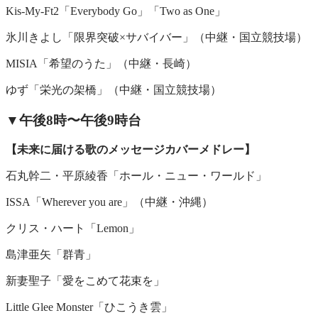
Kis-My-Ft2「Everybody Go」「Two as One」
氷川きよし「限界突破×サバイバー」（中継・国立競技場）
MISIA「希望のうた」（中継・長崎）
ゆず「栄光の架橋」（中継・国立競技場）
▼午後8時〜午後9時台
【未来に届ける歌のメッセージカバーメドレー】
石丸幹二・平原綾香「ホール・ニュー・ワールド」
ISSA「Wherever you are」（中継・沖縄）
クリス・ハート「Lemon」
島津亜矢「群青」
新妻聖子「愛をこめて花束を」
Little Glee Monster「ひこうき雲」