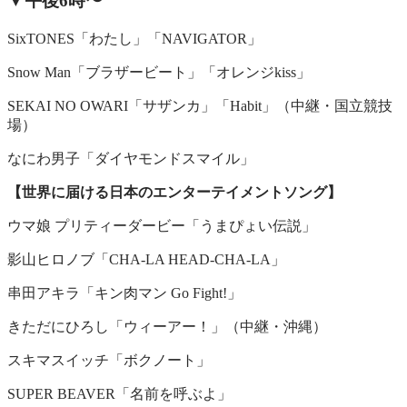
▼午後6時〜
SixTONES「わたし」「NAVIGATOR」
Snow Man「ブラザービート」「オレンジkiss」
SEKAI NO OWARI「サザンカ」「Habit」（中継・国立競技
場）
なにわ男子「ダイヤモンドスマイル」
【世界に届ける日本のエンターテイメントソング】
ウマ娘 プリティーダービー「うまぴょい伝説」
影山ヒロノブ「CHA-LA HEAD-CHA-LA」
串田アキラ「キン肉マン Go Fight!」
きただにひろし「ウィーアー！」（中継・沖縄）
スキマスイッチ「ボクノート」
SUPER BEAVER「名前を呼ぶよ」