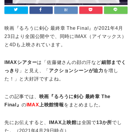
映画『るろうに剣心 最終章 The Final』が2021年4月
23日より全国公開中で、同時にIMAX（アイマックス）
と4Dも上映されています。
IMAXシアター
は「佐藤健さんの顔の汗など
細部までく
っきり
」と見え、「
アクションシーンが
迫力
を増し
た！」と大好評ですよね。
この記事では、
映画『るろうに剣心 最終章 The
Final』
の
IMAX
上映館情報
をまとめました。
先にお伝えすると、
IMAX上映館
は全国で
13か所
でし
た。（2021年4月29日時点）