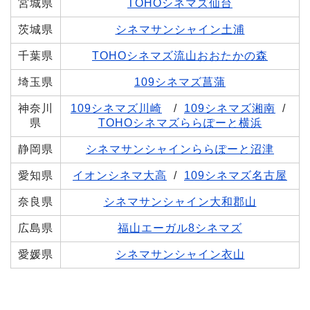
宮城県
TOHOシネマズ仙台
茨城県
シネマサンシャイン土浦
千葉県
TOHOシネマズ流山おおたかの森
埼玉県
109シネマズ菖蒲
神奈川
109シネマズ川崎
/
109シネマズ湘南
/
県
TOHOシネマズららぽーと横浜
静岡県
シネマサンシャインららぽーと沼津
愛知県
イオンシネマ大高
/
109シネマズ名古屋
奈良県
シネマサンシャイン大和郡山
広島県
福山エーガル8シネマズ
愛媛県
シネマサンシャイン衣山