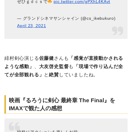
ぜひｇｄｃｓで
pic.twitter.com/gPXhL4KAvt
— グランドシネマサンシャイン (@cs_ikebukuro)
April 23, 2021
緋村剣心演じる
佐藤健
さんも
「感覚が直接動かされる
ような感動」
、
大友啓史監督
も
「現場で作り込んだ全
てが全部観れる」
と
絶賛
していましたね。
映画『るろうに剣心 最終章 The Final』を
IMAXで観た人の感想