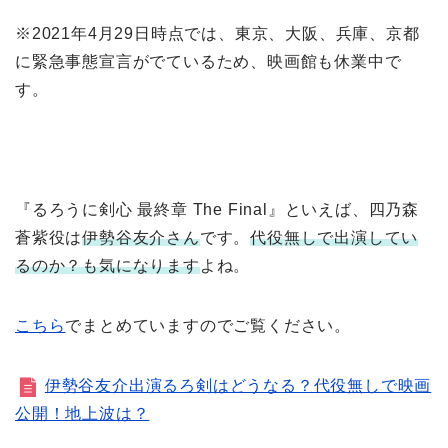
※2021年4月29日時点では、東京、大阪、兵庫、京都
に緊急事態宣言がでているため、映画館も休業中で
す。
『るろうに剣心 最終章 The Final』といえば、四乃森
蒼紫役は
伊勢谷友介さん
です。
代役無しで出演してい
るのか？も気になります
よね。
こちら
でまとめていますのでご覧ください。
伊勢谷友介出演るろ剣はどうなる？代役無しで映画
公開！地上波は？