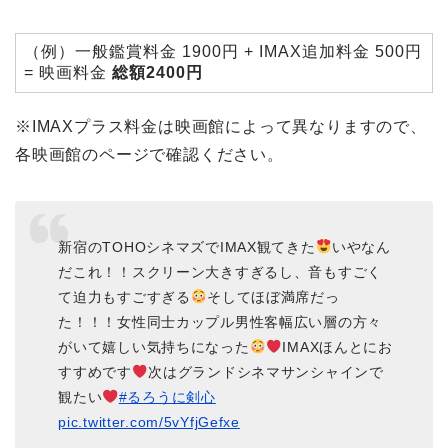
（例）一般鑑賞料金 1900円 + IMAX追加料金 500円
= 映画料金
総額2400円
※IMAXプラス料金は映画館によって異なりますので、
各映画館のページで確認ください。
新宿のTOHOシネマズでIMAX観てきた
いやなん
だこれ！！スクリーン大きすぎるし、音もすごく
て迫力もすごすぎる
そしてほぼ満席だっ
た！！！女性同士カップル男性客幅広い層の方々
がいて嬉しい気持ちになった
IMAXほんとにお
すすめです
次はグランドシネマサンシャインで
観たい
#るろうに剣心
pic.twitter.com/5vYfjGefxe