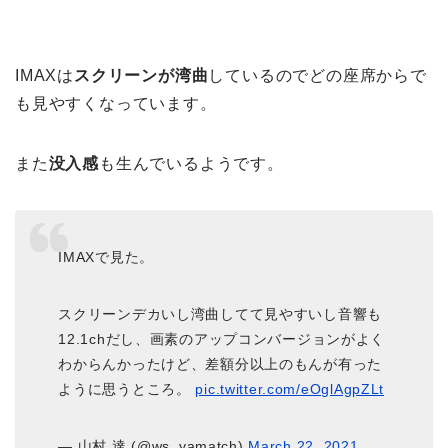
IMAXは
スクリーンが湾曲
しているのでどの座席からで
も見やすくなっています。
また
没入感
も生んでいるようです。
IMAXで見た。
スクリーンデカいし湾曲してて見やすいし音響も
12.1chだし、画素のアップコンバージョンがよく
わからんかったけど、差額分以上のもんが有った
ように思うところ。
pic.twitter.com/eOglAgpZLt
— 山村 達 (@ws_yamatch)
March 22, 2021