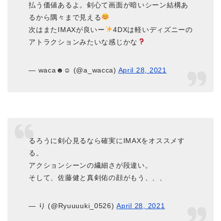
払う価値あるよ。剣心て画面が暗いシーン結構あ
るから隅々まで見える
次はまたIMAXが良いー
4DXは軽いディズニーの
アトラクションみたいな感じかな
— waca☻☺︎ (@a_wacca)
April 28, 2021
るろうに剣心見るなら確実にIMAXをオススメす
る。
アクションシーンの繊細さが段違い。
そして、佐藤健と真剣佑の顔がもう、、、
— り (@Ryuuuuki_0526)
April 28, 2021