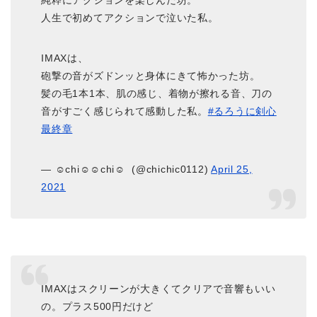
純粋にアクションを楽しんだ坊。
人生で初めてアクションで泣いた私。
IMAXは、
砲撃の音がズドンッと身体にきて怖かった坊。
髪の毛1本1本、肌の感じ、着物が擦れる音、刀の
音がすごく感じられて感動した私。
#るろうに剣心
最終章
— ☺︎chi☺︎☺︎chi☺︎ ︎ (@chichic0112)
April 25,
2021
IMAXはスクリーンが大きくてクリアで音響もいい
の。プラス500円だけど