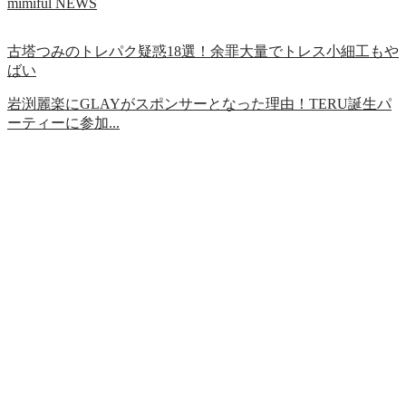
mimiful NEWS
古塔つみのトレパク疑惑18選！余罪大量でトレス小細工もや
ばい
岩渕麗楽にGLAYがスポンサーとなった理由！TERU誕生パ
ーティーに参加...