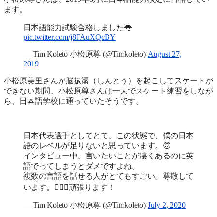
ます。
日本語能力試験合格しました👅
pic.twitter.com/j8FAuXQcBY
— Tim Koleto 小松原尊 (@Timkoleto)
August 27,
2019
小松原美里さんが脳振盪（しんとう）を起こしてスケートが
できない期間、小松原尊さんは一人でスケート練習をしなが
ら、日本語学校に通っていたそうです。
日本代表選手としてとて、この状態で、僕の日本
語のレベルが足りないと思っています。🙃
インタビュー中、言いたいことが凄くあるのに英
語でってしまうとダメですよね。
複数の言語を話せる人がとてもすごい。尊敬して
います。🙇🏻‍♂️頑張ります！
— Tim Koleto 小松原尊 (@Timkoleto)
July 2, 2020