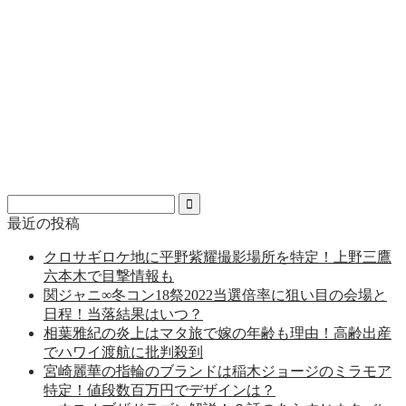
最近の投稿
クロサギロケ地に平野紫耀撮影場所を特定！上野三鷹
六本木で目撃情報も
関ジャニ∞冬コン18祭2022当選倍率に狙い目の会場と
日程！当落結果はいつ？
相葉雅紀の炎上はマタ旅で嫁の年齢も理由！高齢出産
でハワイ渡航に批判殺到
宮崎麗華の指輪のブランドは稲木ジョージのミラモア
特定！値段数百万円でデザインは？