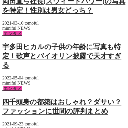
岡田直弓社長(スウィートパワー)の写真
を特定！性別は男女どっち？
2021-03-10
tomoful
mimiful NEWS
エンタメ
宇多田ヒカルの子供の年齢に写真も特
定！歌声とバイオリン披露で天才すぎ
る
2022-05-04
tomoful
mimiful NEWS
エンタメ
四千頭身の都築はおしゃれ？ダサい？
ファッションに世間の評判まとめ
2021-09-23
tomoful