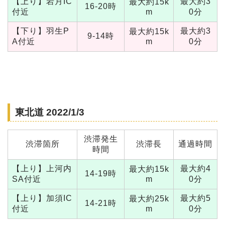
【上り】岩月IC
最大約3
最大約15k
16-20時
付近
m
0分
【下り】羽生P
最大約3
最大約15k
9-14時
A付近
m
0分
東北道 2022/1/3
渋滞発生
渋滞箇所
渋滞長
通過時間
時間
【上り】上河内
最大約4
最大約15k
14-19時
SA付近
m
0分
【上り】加須IC
最大約5
最大約25k
14-21時
付近
m
0分