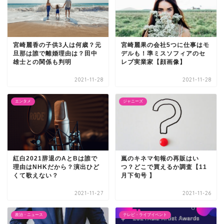
宮崎麗香の子供3人は何歳？元
宮崎麗果の会社5つに仕事はモ
旦那は誰で離婚理由は？田中
デルも！準ミスソフィアのセ
雄士との関係も判明
レブ実業家【顔画像】
2021-11-28
2021-11-28
エンタメ
ジャニーズ
紅白2021辞退のAとBは誰で
嵐のキネマ旬報の再販はい
理由はNHKだから？演出ひど
つ？どこで買えるか調査【11
くて歌えない？
月下旬号 】
2021-11-27
2021-11-26
政治・ニュース
テレビ・ライブイベント