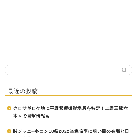
最近の投稿
クロサギロケ地に平野紫耀撮影場所を特定！上野三鷹六
本木で目撃情報も
関ジャニ∞冬コン18祭2022当選倍率に狙い目の会場と日