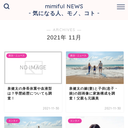
mimiful NEWS
- 気になる人、モノ、コト -
― ARCHIVES ―
2021年 11月
政治・ニュース
政治・ニュース
泉健太の身長体重や血液型
泉健太の嫁(妻)と子供(息子・
は？学歴経歴についても調
娘)の顔画像に家族構成を調
査！
査！父親も元議員
2021-11-30
2021-11-30
エンタメ
エンタメ