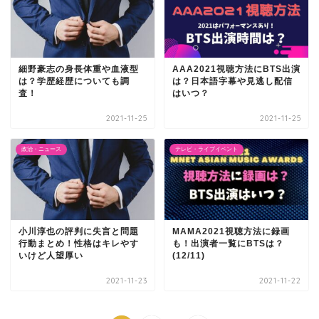
細野豪志の身長体重や血液型
AAA2021視聴方法にBTS出演
は？学歴経歴についても調
は？日本語字幕や見逃し配信
査！
はいつ？
2021-11-25
2021-11-25
政治・ニュース
テレビ・ライブイベント
小川淳也の評判に失言と問題
MAMA2021視聴方法に録画
行動まとめ！性格はキレやす
も！出演者一覧にBTSは？
いけど人望厚い
(12/11)
2021-11-23
2021-11-22