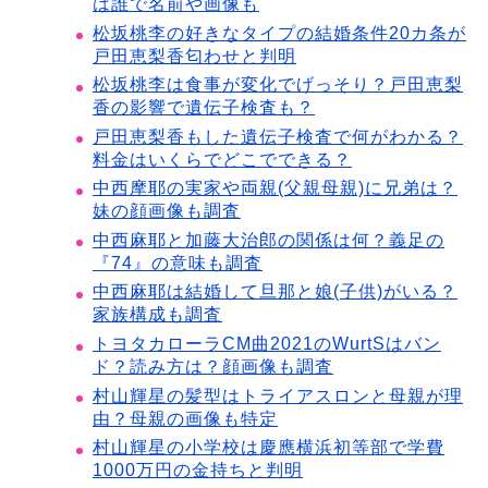
は誰で名前や画像も
松坂桃李の好きなタイプの結婚条件20カ条が
戸田恵梨香匂わせと判明
松坂桃李は食事が変化でげっそり？戸田恵梨
香の影響で遺伝子検査も？
戸田恵梨香もした遺伝子検査で何がわかる？
料金はいくらでどこでできる？
中西摩耶の実家や両親(父親母親)に兄弟は？
妹の顔画像も調査
中西麻耶と加藤大治郎の関係は何？義足の
『74』の意味も調査
中西麻耶は結婚して旦那と娘(子供)がいる？
家族構成も調査
トヨタカローラCM曲2021のWurtSはバン
ド？読み方は？顔画像も調査
村山輝星の髪型はトライアスロンと母親が理
由？母親の画像も特定
村山輝星の小学校は慶應横浜初等部で学費
1000万円の金持ちと判明