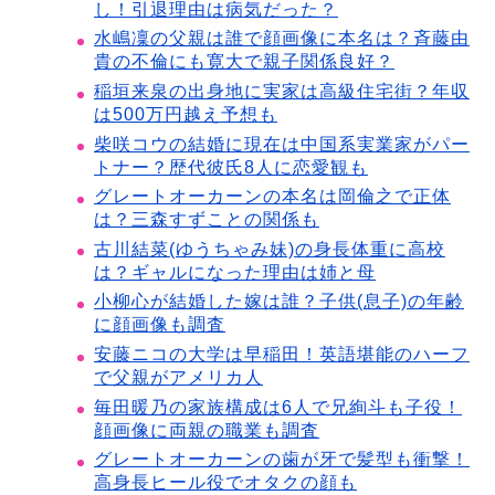
し！引退理由は病気だった？
水嶋凜の父親は誰で顔画像に本名は？斉藤由
貴の不倫にも寛大で親子関係良好？
稲垣来泉の出身地に実家は高級住宅街？年収
は500万円越え予想も
柴咲コウの結婚に現在は中国系実業家がパー
トナー？歴代彼氏8人に恋愛観も
グレートオーカーンの本名は岡倫之で正体
は？三森すずことの関係も
古川結菜(ゆうちゃみ妹)の身長体重に高校
は？ギャルになった理由は姉と母
小柳心が結婚した嫁は誰？子供(息子)の年齢
に顔画像も調査
安藤ニコの大学は早稲田！英語堪能のハーフ
で父親がアメリカ人
毎田暖乃の家族構成は6人で兄絢斗も子役！
顔画像に両親の職業も調査
グレートオーカーンの歯が牙で髪型も衝撃！
高身長ヒール役でオタクの顔も