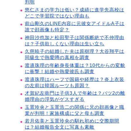
判明
悠仁さまの学力は低い？成績に進学先高校は
どこで学習院ではない理由も
前山剛久のLINE内容に元彼女アイドルA子は
誰で顔画像も特定？
神田沙也加と松田聖子は関係断絶で不仲理由
は？子供欲しくない理由は生い立ち
久慈暁子の結婚した夫は原樹理？大谷翔平は
同級生で熱愛噂の真相を調査
渡邉珠理の年齢身長体重は？10代からの変貌
に衝撃！結婚や熱愛彼氏も調査
渡邉珠理はハーフで国籍や経歴は？炎上衣装
の左前は韓国ルーツも原因？
才賀紀左衛門は子供3人で年齢は？バツ2の離
婚理由の浮気がゲスすぎる
玉置玲央と玉置浩二の関係に兄の顔画像と職
業が判明！家族構成に父と母も調査
若月佑美と玉置玲央の馴れ初めに交際期間
は？結婚報告全文に写真も素敵