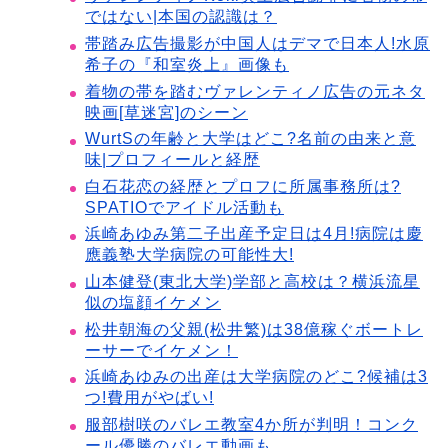
ではない|本国の認識は？
帯踏み広告撮影が中国人はデマで日本人!水原
希子の『和室炎上』画像も
着物の帯を踏むヴァレンティノ広告の元ネタ
映画[草迷宮]のシーン
WurtSの年齢と大学はどこ?名前の由来と意
味|プロフィールと経歴
白石花恋の経歴とプロフに所属事務所は?
SPATIOでアイドル活動も
浜崎あゆみ第二子出産予定日は4月!病院は慶
應義塾大学病院の可能性大!
山本健登(東北大学)学部と高校は？横浜流星
似の塩顔イケメン
松井朝海の父親(松井繁)は38億稼ぐボートレ
ーサーでイケメン！
浜崎あゆみの出産は大学病院のどこ?候補は3
つ!費用がやばい!
服部樹咲のバレエ教室4か所が判明！コンク
ール優勝のバレエ動画も