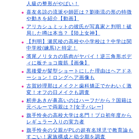
人級の整形がやばい！
喜友名諒の流派や師匠は？劉衛流の形の特徴
や動きを紹介【動画】
アリカシュミットの彼氏が写真家と判明！破
局した噂は本当？【陸上女神】
【判明】瀬尻稜の高校や小学校は？中学は関
中学校(練馬)と特定！
濱尾ノリタカの筋肉がヤバイ！逆三角形ボデ
ィに板チョコ腹筋【画像】
黒後愛が髪型ショートにした理由はヘアドネ
ーション！ロングヘア画像も
古賀紗理那はメイクと歯科矯正でかわいく激
変！オフの日メイクも調査
籾井あきが鼻高いのはハーフだから？国籍は
元ペルーで両親は？[女子バレー]
旗手怜央の高校大学は名門！プロ初年度から
レギュラー入りの実力者
旗手怜央の父親がPLの超有名球児で教育論も
すごい！家族構成と幼少期を調査