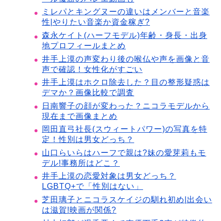
ミレパとキングヌーの違いはメンバーと音楽
性|やりたい音楽か資金稼ぎ?
森永ケイト(ハーフモデル)年齢・身長・出身
地プロフィールまとめ
井手上漠の声変わり後の喉仏や声を画像と音
声で確認！女性化がすごい
井手上漠はホクロ除去した？目の整形疑惑は
デマか？画像比較で調査
日南響子の顔が変わった？ニコラモデルから
現在まで画像まとめ
岡田直弓社長(スウィートパワー)の写真を特
定！性別は男女どっち？
山口らいらはハーフで親は?妹の愛芽莉もモ
デル!事務所はどこ？
井手上漠の恋愛対象は男女どっち？
LGBTQ+で「性別はない」
芝田璃子とニコラスケイジの馴れ初め|出会い
は滋賀!映画が関係?