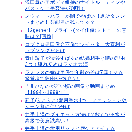
浅田舞の美ボディ維持のナイトルーティンや
バストケア美容法が判明！
スウィートパワーが闇でやばい【退所タレン
トまとめ】芸能界に残ってる？
【2gether】ブライト(タイ俳優)タトゥーの意
味は？[画像]
コブクロ黒田俊介不倫でツイッター大喜利が
ラブソングだらけ
青山玲子が渋谷すばるの結婚相手と噂の理由
3つ！馴れ初めはラジオ共演
ラミレスの嫁は美保で年齢の差は7歳！ジム
経営者で筋肉がやばい！
吉川ひなのが若い頃の画像と動画まとめ
【1994～1999年】
莉子(りこりこ)愛用香水4つ！ファッションや
シーン別に使い分け
井手上漠のダイエット方法は？飲んでる水が
高級で美意識高い！
井手上漠の愛用リップと唇ケアアイテム