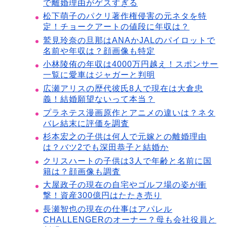
で離婚理由がゲスすぎる
松下萌子のパクリ著作権侵害の元ネタを特
定！チョークアートの値段に年収は？
鷲見玲奈の旦那はANAかJALのパイロットで
名前や年収は？顔画像も特定
小林陵侑の年収は4000万円越え！スポンサー
一覧に愛車はジャガーと判明
広瀬アリスの歴代彼氏8人で現在は大倉忠
義！結婚願望ないって本当？
プラネテス漫画原作とアニメの違いは？ネタ
バレ結末に評価を調査
杉本宏之の子供は何人で元嫁との離婚理由
は？バツ2でも深田恭子と結婚か
クリスハートの子供は3人で年齢と名前に国
籍は？顔画像も調査
大屋政子の現在の自宅やゴルフ場の姿が衝
撃！資産300億円はたたき売り
長瀬智也の現在の仕事はアパレル
CHALLENGERのオーナー？母も会社役員と