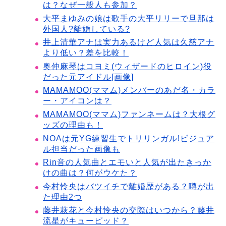
は？なぜ一般人も参加？
大平まゆみの娘は歌手の大平リリーで旦那は
外国人?離婚している?
井上清華アナは実力あるけど人気は久慈アナ
より低い？差を比較！
奥仲麻琴はコヨミ(ウィザードのヒロイン)役
だった元アイドル[画像]
MAMAMOO(ママム)メンバーのあだ名・カラ
ー・アイコンは？
MAMAMOO(ママム)ファンネームは？大根グ
ッズの理由も！
NOAは元YG練習生でトリリンガル!ビジュア
ル担当だった画像も
Rin音の人気曲とエモいと人気が出たきっか
けの曲は？何がウケた？
今村怜央はバツイチで離婚歴がある？噂が出
た理由2つ
藤井萩花と今村怜央の交際はいつから？藤井
流星がキューピッド？