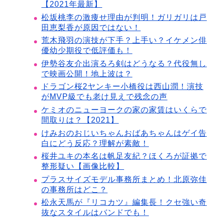
【2021年最新】
松坂桃李の激痩せ理由が判明！ガリガリは戸
田恵梨香が原因ではない！
荒木飛羽の演技が下手？上手い？イケメン俳
優幼少期役で低評価も！
伊勢谷友介出演るろ剣はどうなる？代役無し
で映画公開！地上波は？
ドラゴン桜2ヤンキー小橋役は西山潤！演技
がMVP級でも老け見えで残念の声
ケミオのニューヨークの家の家賃はいくらで
間取りは？【2021】
けみおのおじいちゃんおばあちゃんはゲイ告
白にどう反応？理解が素敵！
桜井ユキの本名は帆足友紀？ほくろが証拠で
整形疑い【画像比較】
プラスサイズモデル事務所まとめ！北原弥佳
の事務所はどこ？
松永天馬が『リコカツ』編集長！クセ強い奇
抜なスタイルはバンドでも！