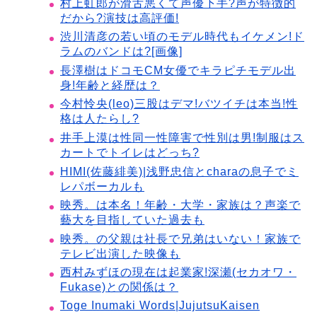
村上虹郎が滑舌悪くて声優下手?声が特徴的
だから?演技は高評価!
渋川清彦の若い頃のモデル時代もイケメン!ド
ラムのバンドは?[画像]
長澤樹はドコモCM女優でキラピチモデル出
身!年齢と経歴は？
今村怜央(leo)三股はデマ!バツイチは本当!性
格は人たらし?
井手上漠は性同一性障害で性別は男!制服はス
カートでトイレはどっち?
HIMI(佐藤緋美)|浅野忠信とcharaの息子でミ
レパボーカルも
映秀。は本名！年齢・大学・家族は？声楽で
藝大を目指していた過去も
映秀。の父親は社長で兄弟はいない！家族で
テレビ出演した映像も
西村みずほの現在は起業家!深瀬(セカオワ・
Fukase)との関係は？
Toge Inumaki Words|JujutsuKaisen