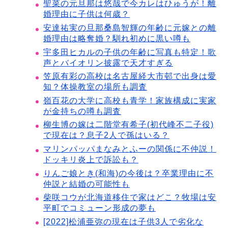
聖菜の元旦那は悠哉で今カレはひゅうが！離
婚理由に子供は何歳？
安達祐実の旦那桑島智輝の年齢に元嫁との離
婚理由は略奪婚？馴れ初めに黒い噂も
宇多田ヒカルの子供の年齢に写真も特定！歌
声とバイオリン披露で天才すぎる
笠原有彩の高校は名古屋経大市邨で出身は愛
知？体操教室の場所も調査
嶺百花の大学に高校も青学！家族構成に実家
が金持ちの噂も調査
柳生博の嫁は二階堂有希子(初代峰不二子役)
で現在は？息子2人で孫はいる？
マリンパッパまなみとふーの関係に不仲説！
ドッキリ炎上で訴訟も？
りんご娘とき(和海)の今後は？卒業理由に不
仲説と結婚の可能性も
柴咲コウが北海道移住で家はどこ？牧場は安
平町でコミューン形成の夢も
[2022]松浦亜弥の現在は子供3人で劣化な