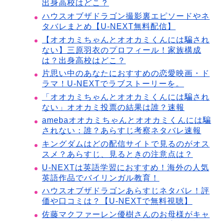
出身高校はどこ？
ハウスオブザドラゴン撮影裏エピソードやネ
タバレまとめ【U-NEXT無料配信】
【オオカミちゃんとオオカミくんには騙され
ない】三原羽衣のプロフィール！家族構成
は？出身高校はどこ？
片思い中のあなたにおすすめの恋愛映画・ド
ラマ！U-NEXTでラブストーリーを。
「オオカミちゃんとオオカミくんには騙され
ない」オオカミ投票の結果は誰？速報
amebaオオカミちゃんとオオカミくんには騙
されない：誰？あらすじ考察ネタバレ速報
キングダムはどの配信サイトで見るのがオス
スメ？あらすじ、見るときの注意点は？
U-NEXTは英語学習におすすめ！海外の人気
英語作品でバイリンガル教育！
ハウスオブザドラゴンあらすじネタバレ！評
価や口コミは？【U-NEXTで無料視聴】
佐藤マクファーレン優樹さんのお母様がキャ