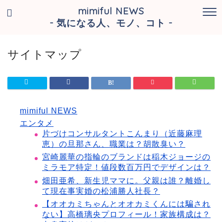
mimiful NEWS
- 気になる人、モノ、コト -
サイトマップ
mimiful NEWS
エンタメ
片づけコンサルタントこんまり（近藤麻理
恵）の旦那さん、職業は？胡散臭い？
宮崎麗華の指輪のブランドは稲木ジョージの
ミラモア特定！値段数百万円でデザインは？
畑田亜希、新生児ママに。父親は誰？離婚し
て現在事実婚の松浦勝人社長？
【オオカミちゃんとオオカミくんには騙され
ない】高橋璃央プロフィール！家族構成は？