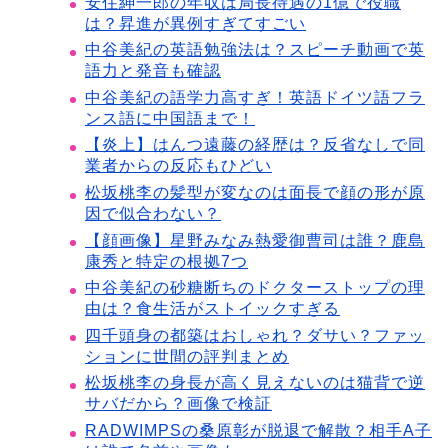
安住紳一郎の年収は局長待遇の1億で役職
は？昇進が異例すぎてすごい
中谷美紀の英語勉強法は？スピーチ動画で英
語力と発音も確認
中谷美紀の語学力高すぎ！英語ドイツ語フラ
ンス語に中国語まで！
【炎上】はんつ遠藤の経歴は？反省なしで同
業者からの反応もひどい
松坂桃李の髪型が変なのは面長で顔の形が原
因で似合わない？
【顔画像】星野みなみ熱愛御曹司は誰？鹿島
康秀と特定の根拠7つ
中谷美紀の砂糖断ちのドクターストップの理
由は？食生活がストイックすぎる
四千頭身の都築はおしゃれ？ダサい？ファッ
ションに世間の評判まとめ
松坂桃李の身長が高く見えないのは猫背で逆
サバだから？画像で検証
RADWIMPSの桑原彰が脱退で解散？相手A子