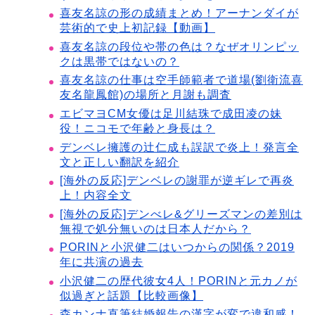
喜友名諒の形の成績まとめ！アーナンダイが
芸術的で史上初記録【動画】
喜友名諒の段位や帯の色は？なぜオリンピッ
クは黒帯ではないの？
喜友名諒の仕事は空手師範者で道場(劉衛流喜
友名龍鳳館)の場所と月謝も調査
エビマヨCM女優は足川結珠で成田凌の妹
役！ニコモで年齢と身長は？
デンベレ擁護の辻仁成も誤訳で炎上！発言全
文と正しい翻訳を紹介
[海外の反応]デンベレの謝罪が逆ギレで再炎
上！内容全文
[海外の反応]デンべレ&グリーズマンの差別は
無視で処分無いのは日本人だから？
PORINと小沢健二はいつからの関係？2019
年に共演の過去
小沢健二の歴代彼女4人！PORINと元カノが
似過ぎと話題【比較画像】
森カンナ直筆結婚報告の漢字が変で違和感！