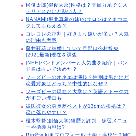
栁俊太郎(柳俊太郎)性格は？非目力系でミス
テリアスだけど熱い人？
NANAMI(堀北真希の妹)のサロンは？まつエ
クしてもらえる？
コレコレの評判｜好きより嫌いが多い？人気
の理由も考察
藤井萩花は結婚していて旦那は今村怜央
[2021最新]現在を調査
[NEE]バンドメンバーと人気曲を紹介｜バン
ド名は占いで決めた？
ソーズビーのオネエは演技？性別は男だけど
恋愛対象はどっち？中性的はなぜ？
ソーズビーの現在と大学は？英語とトーク力
がすごい理由も
彼氏彼女の身長差ベストが13cmの根拠は？
恋に落ちやすい？
榎木監督(創価大学)経歴と評判｜練習メニュ
ーや指導内容は?
Rin音wiki風プロフィール!大学・高校は？MC