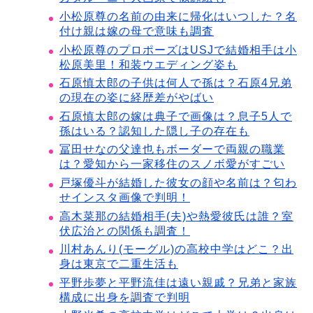
小松原尊の名前の由来に帰化はいつした？名
付け親は嫁の母で意味も調査
小松原尊のプロポーズはUSJで結婚相手は小
松原美里！和装ウエディング姿も
石原慎太郎の子供は何人で孫は？石原4兄弟
の現在の姿に経歴差がやばい
石原慎太郎の嫁は典子で画像は？息子5人で
孫はいる？認知した隠し子の存在も
冨田せなの父達也もボーダーで両親の職業
は？愛知から一家移住のスノボ愛がすごい
戸塚優斗が結婚した彼女の顔や名前は？匂わ
せインスタ画像で判明！
高木菜那の結婚相手(夫)や熱愛彼氏は誰？室
伏広治との関係も調査！
川村あんり(モーグル)の高校中学はどこ？出
身は東京で二重生活も
平野歩夢と平野流佳は遠い親戚？兄弟と家族
構成に出身を調査で判明