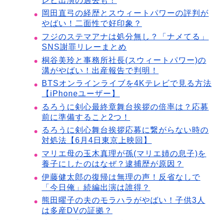
レビ出演の過去も！
岡田直弓の経歴とスウィートパワーの評判が
やばい！二面性で好印象？
フジのステマアナは処分無し？「ナメてる」
SNS謝罪リレーまとめ
桐谷美玲と事務所社長(スウィートパワー)の
溝がやばい！出産報告で判明！
BTSオンラインライブを4Kテレビで見る方法
【iPhoneユーザー】
るろうに剣心最終章舞台挨拶の倍率は？応募
前に準備すること2つ！
るろうに剣心舞台挨拶応募に繋がらない時の
対処法【6月4日東京上映回】
マリエ母の玉木真理が孫(マリエ姉の息子)を
養子にしたのはなぜ？逮捕歴が原因？
伊藤健太郎の復帰は無理の声！反省なしで
「今日俺」続編出演は誰得？
熊田曜子の夫のモラハラがやばい！子供3人
は多産DVの証拠？