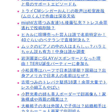
と母のサポートエピソードも
トライCMシンガーおんじの歌声は松室政哉
(ムロくん)で作曲は深谷天佑
might(古塔つみ友達)も後藤弘充？トレス余罪
逃れで投稿削除？
ヒカルに喧嘩売った芸人は誰で名前特定か！
40ぐらいのベテランで直接対決も？
ムックのピアノの中の人はまらしぃ？ハラミ
ちゃん説も有力！中身は誰か調査
岩渕麗楽にGLAYがスポンサーとなった理
由！TERU誕生パーティーに参加も
小松原尊はハーフで日本語堪能？国籍は？出
身アメリカで日本人の名前はなぜ？
古塔つみのトレパク疑惑18選！余罪大量でト
レス小細工もやばい
小野光希の姉も美人ボーダーで顔画像も！家
族構成や両親の職業は？
大椿裕子の夫は外国人で子供は？結婚相手は
カタルーニャ人画家で似顔絵も