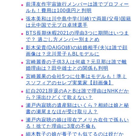
前澤友作宇宙旅行メンバーは誰でプロフィー
ルも！費用は100億円と判明
張本美和は川中島中学(川崎)で両親(父母)国籍
は元中国で元プロ卓球選手
BTS長期休暇2021の理由3つに期間はいつま
で？ 過ごし方メンバー別まとめ
影木栄貴(DAIGO姉)の結婚相手(夫)は誰で顔
画像は？北川景子もBLモデルに
宮崎麗香の子供3人は何歳？元旦那は誰で離
婚理由は？田中雄士との関係も判明
宮崎麗果の会社5つに仕事はモデルも！準ミ
スソフィアのセレブ実業家【顔画像】
紅白2021辞退のAとBは誰で理由はNHKだか
ら？演出ひどくて歌えない？
瀬戸内寂聴の遺産額はいくら？相続は娘と秘
書の瀬尾まなほが受け取り人？
瀬戸内寂聴の娘は現在アメリカ在住で孫もい
る！捨てた理由に3度の不倫も
細木数子の娘が養子でも似てるのは姪だか