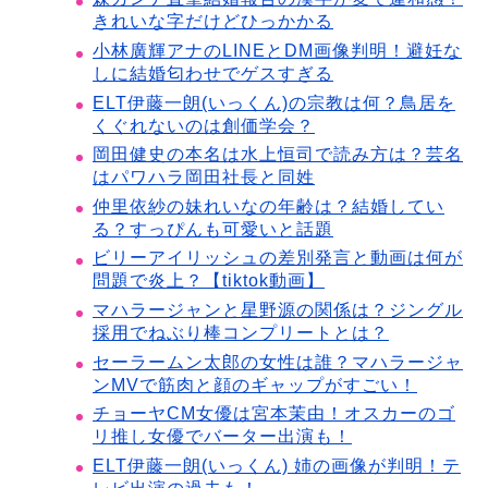
きれいな字だけどひっかかる
小林廣輝アナのLINEとDM画像判明！避妊な
しに結婚匂わせでゲスすぎる
ELT伊藤一朗(いっくん)の宗教は何？鳥居を
くぐれないのは創価学会？
岡田健史の本名は水上恒司で読み方は？芸名
はパワハラ岡田社長と同姓
仲里依紗の妹れいなの年齢は？結婚してい
る？すっぴんも可愛いと話題
ビリーアイリッシュの差別発言と動画は何が
問題で炎上？【tiktok動画】
マハラージャンと星野源の関係は？ジングル
採用でねぶり棒コンプリートとは？
セーラームン太郎の女性は誰？マハラージャ
ンMVで筋肉と顔のギャップがすごい！
チョーヤCM女優は宮本茉由！オスカーのゴ
リ推し女優でバーター出演も！
ELT伊藤一朗(いっくん) 姉の画像が判明！テ