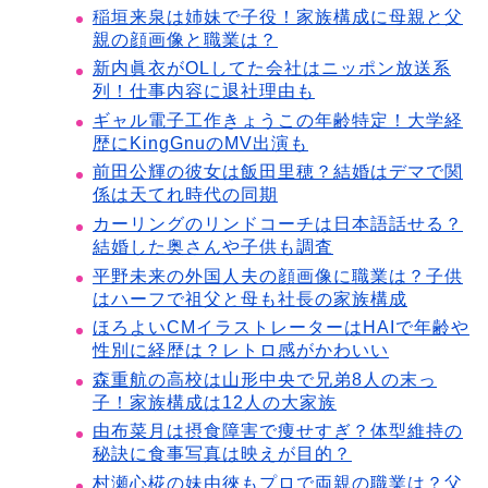
稲垣来泉は姉妹で子役！家族構成に母親と父
親の顔画像と職業は？
新内眞衣がOLしてた会社はニッポン放送系
列！仕事内容に退社理由も
ギャル電子工作きょうこの年齢特定！大学経
歴にKingGnuのMV出演も
前田公輝の彼女は飯田里穂？結婚はデマで関
係は天てれ時代の同期
カーリングのリンドコーチは日本語話せる？
結婚した奥さんや子供も調査
平野未来の外国人夫の顔画像に職業は？子供
はハーフで祖父と母も社長の家族構成
ほろよいCMイラストレーターはHAIで年齢や
性別に経歴は？レトロ感がかわいい
森重航の高校は山形中央で兄弟8人の末っ
子！家族構成は12人の大家族
由布菜月は摂食障害で痩せすぎ？体型維持の
秘訣に食事写真は映えが目的？
村瀬心椛の妹由徠もプロで両親の職業は？父