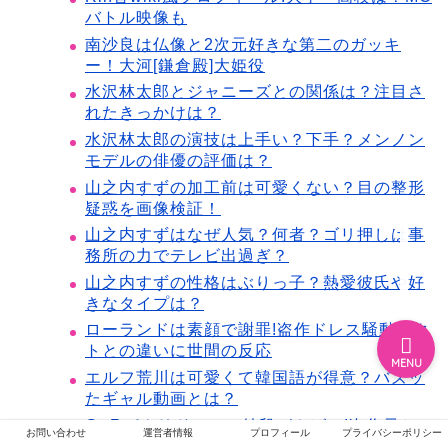
バトル映像も
南沙良は仏像と2次元好きな第二のガッキ
ー！大河[鎌倉殿]大姫役
ホーム
水沢林太郎とジャニーズとの関係は？注目さ
れたきっかけは？
エンタメ
水沢林太郎の演技は上手い？下手？メンノン
モデルの俳優の評価は？
山之内すずの加工前は可愛くない？目の整形
ジャニーズ
疑惑を画像検証！
山之内すずはなぜ人気？何者？ゴリ押しは事
テレビ・ライブイベント
務所の力でテレビ出過ぎ？
山之内すずの性格はぶりっ子？熱愛彼氏や好
きなタイプは？
ローランドは素顔で謝罪!盗作ドレス騒動ガク
トとの違いに世間の反応
MENU
エルフ荒川は可愛くて韓国語が得意？バズッ
たギャル動画とは？
G&Rパクリドレスの値段がやばい!盗作元と
お問い合わせ
運営者情報
プロフィール
プライバシーポリシー
徹底比較!購入場所も!