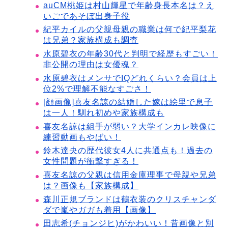
auCM桃姫は村山輝星で年齢身長本名は？え
いごであそぼ出身子役
紀平カイルの父親母親の職業は何で紀平梨花
は兄弟？家族構成も調査
水原碧衣の年齢30代と判明で経歴もすごい！
非公開の理由は女優魂？
水原碧衣はメンサでIQどれくらい？会員は上
位2%で理解不能なすごさ！
[顔画像]喜友名諒の結婚した嫁は絵里で息子
は一人！馴れ初めや家族構成も
喜友名諒は組手が弱い？大学インカレ映像に
練習動画もやばい！
鈴木達央の歴代彼女4人に共通点も！過去の
女性問題が衝撃すぎる！
喜友名諒の父親は信用金庫理事で母親や兄弟
は？画像も【家族構成】
森川正規ブランドは鶴衣装のクリスチャンダ
ダで嵐やガガも着用【画像】
田志希(チョンジヒ)がかわいい！昔画像と別