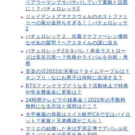
リアウーマンでサバサバしていて素敵と話題
に！？バチェロレッテ2
ジェイデントアマクスウェルのホストファミ
リーの家が金持ちすぎる！｜バチェロレッテ
2
バチェロレッテ２、佐藤マクファーレン優樹
なぜあの髪型？ヘアスタイルの謎に迫る
バチェロレッテ2ネタバレ！本命ラストロー
ズは長谷川恵一？性格やライバルを分析・考
察
音楽の日2022出演者は？タイムテーブルは？
キンプリ・なにわ男子は何時に出演する？
BTSファンクラブどうなる？活動休止で特典
や年会費返金に更新は？
24時間テレビで小銭募金！2022年の手数料
無料になる方法と場所はどこ？
大平修蔵の母親はスイス航空CAで父はパイロ
ット？家族と兄弟構成がこちら！
マリエの結婚した夫は芝原正博でアパレル社
長？バツイチで千葉出身と判明