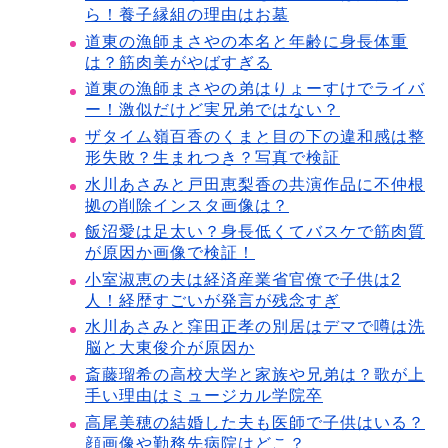
ら！養子縁組の理由はお墓
道東の漁師まさやの本名と年齢に身長体重
は？筋肉美がやばすぎる
道東の漁師まさやの弟はりょーすけでライバ
ー！激似だけど実兄弟ではない？
ザタイム嶺百香のくまと目の下の違和感は整
形失敗？生まれつき？写真で検証
水川あさみと戸田恵梨香の共演作品に不仲根
拠の削除インスタ画像は？
飯沼愛は足太い？身長低くてバスケで筋肉質
が原因か画像で検証！
小室淑恵の夫は経済産業省官僚で子供は2
人！経歴すごいが発言が残念すぎ
水川あさみと窪田正孝の別居はデマで噂は洗
脳と大東俊介が原因か
斎藤瑠希の高校大学と家族や兄弟は？歌が上
手い理由はミュージカル学院卒
高尾美穂の結婚した夫も医師で子供はいる？
顔画像や勤務先病院はどこ？