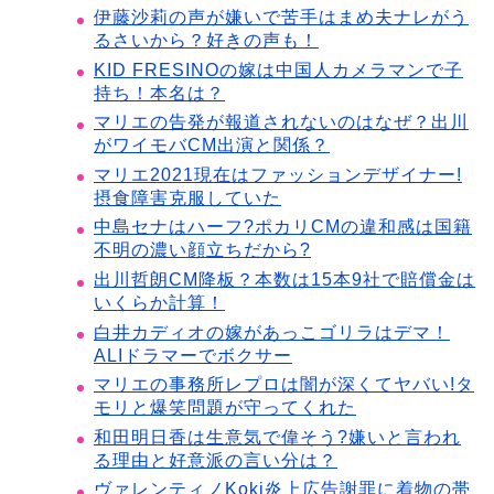
伊藤沙莉の声が嫌いで苦手はまめ夫ナレがう
るさいから？好きの声も！
KID FRESINOの嫁は中国人カメラマンで子
持ち！本名は？
マリエの告発が報道されないのはなぜ？出川
がワイモバCM出演と関係？
マリエ2021現在はファッションデザイナー!
摂食障害克服していた
中島セナはハーフ?ポカリCMの違和感は国籍
不明の濃い顔立ちだから?
出川哲朗CM降板？本数は15本9社で賠償金は
いくらか計算！
白井カディオの嫁があっこゴリラはデマ！
ALIドラマーでボクサー
マリエの事務所レプロは闇が深くてヤバい!タ
モリと爆笑問題が守ってくれた
和田明日香は生意気で偉そう?嫌いと言われ
る理由と好意派の言い分は？
ヴァレンティノKoki炎上広告謝罪に着物の帯