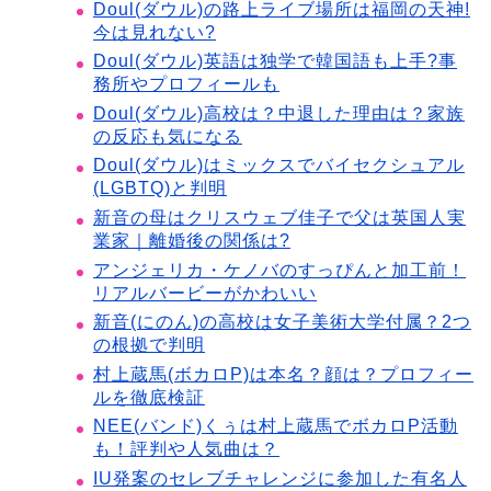
Doul(ダウル)の路上ライブ場所は福岡の天神!
今は見れない?
Doul(ダウル)英語は独学で韓国語も上手?事
務所やプロフィールも
Doul(ダウル)高校は？中退した理由は？家族
の反応も気になる
Doul(ダウル)はミックスでバイセクシュアル
(LGBTQ)と判明
新音の母はクリスウェブ佳子で父は英国人実
業家｜離婚後の関係は?
アンジェリカ・ケノバのすっぴんと加工前！
リアルバービーがかわいい
新音(にのん)の高校は女子美術大学付属？2つ
の根拠で判明
村上蔵馬(ボカロP)は本名？顔は？プロフィー
ルを徹底検証
NEE(バンド)くぅは村上蔵馬でボカロP活動
も！評判や人気曲は？
IU発案のセレブチャレンジに参加した有名人