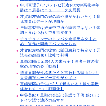
中川真理子(フジテレビ記者)の大学高校や年
齢は？肩書はニューヨーク支局長
才賀紀左衛門の娘の絵や服がかわいそう！育
児放棄はデートが理由か
戸田恵梨香は妊娠中で適応障害ではない？体
調不良はつわりで食欲変化？
チュチュアンナのトレパク余罪元ネタまと
め！盗作は同業アパレルからも
才賀紀左衛門の彼女は阪田絵莉で特定か！元
読モの顔画像と比較で判明
真鍋淑郎は兄弟4人の末っ子！医者一族の実
家の現在の姿【動画】
清原果耶が性格悪そうと言われる理由4つ！
香音無視ムービー事件がやばい
真鍋淑郎の子供は2人で孫もいる！娘の学歴
経歴もすごい【顔画像】
中谷美紀と旦那の会話は英語で子供(娘)とは
ドイツ語で適応力高すぎ