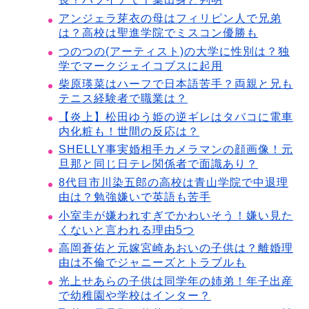
アンジェラ芽衣の母はフィリピン人で兄弟
は？高校は聖進学院でミスコン優勝も
つのつの(アーティスト)の大学に性別は？独
学でマークジェイコブスに起用
柴原瑛菜はハーフで日本語苦手？両親と兄も
テニス経験者で職業は？
【炎上】松田ゆう姫の逆ギレはタバコに電車
内化粧も！世間の反応は？
SHELLY事実婚相手カメラマンの顔画像！元
旦那と同じ日テレ関係者で面識あり？
8代目市川染五郎の高校は青山学院で中退理
由は？勉強嫌いで英語も苦手
小室圭が嫌われすぎでかわいそう！嫌い見た
くないと言われる理由5つ
高岡蒼佑と元嫁宮崎あおいの子供は？離婚理
由は不倫でジャニーズとトラブルも
光上せあらの子供は同学年の姉弟！年子出産
で幼稚園や学校はインター？