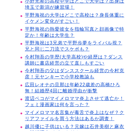
小野光希の高校中学はどこで大学は？出身は
埼玉で新潟が練習場！
平野海祝の大学はどこで高校は？身長体重に
イケメン変化がすごい！
平野海祝の熱愛彼女を指輪写真と顔画像で特
定か！年齢は大学生？
平野海祝は3兄弟で平野歩夢をライバル視？
兄と同じ二刀流でスケボも？
今村翔吾の学歴(大学高校)や経歴は？ダンス
講師に書店経営の立て直しもすごい
今村翔吾の父はダンススクール経営の今村克
彦！元ヤンキーで小学校教諭も
広田レオナの旦那は年齢22歳差の高橋ひろ
無！結婚歴4回に離婚理由が衝撃
渡辺ペコがマイメロママ炎上させて逃亡か！
フェミ漫画家は何を言った？
マイメロママ名言集が毒舌で炎上はなぜ？ク
リアファイルを買う方法はあるか調査！
越川優に子供はいる？元嫁は石井美樹と麻衣