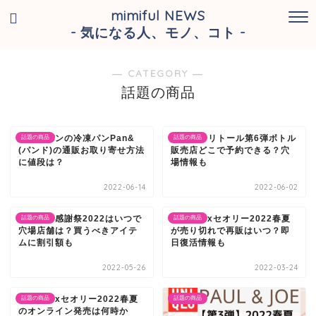
mimiful NEWS
- 気になる人、モノ、コト -
― CATEGORY ―
話題の商品
所ジャパンの冷凍パンPan&
BTSキシリトール第6弾ボトル
話題の商品
話題の商品
(パンド)の通販お取り寄せ方法
販売店どこで予約できる？穴
に値段は？
場情報も
2022-06-14
2022-06-02
ユニクロ感謝祭2022はいつで
ユニクロxセオリー2022春夏
話題の商品
話題の商品
穴場店舗は？買うべきアイテ
が売り切れで再販はいつ？即
ムに割引額も
日復活情報も
2022-05-26
2022-03-24
ユニクロxセオリー2022春夏
話題の商品
話題の商品
のオンライン発売は何時か