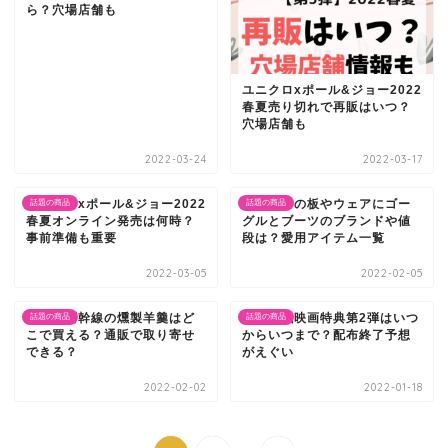
ら？穴場店舗も
ユニクロxポール&ジョー2022
春夏売り切れで再販はいつ？
穴場店舗も
2022-03-24
2022-03-17
ユニクロxポール&ジョー2022
戸塚優斗の板やウェアにゴー
話題の商品
話題の商品
春夏オンライン発売は何時？
グルとブーツのブランドや値
事前準備も重要
段は？愛用アイテム一覧
2022-03-05
2022-02-05
居酒屋新幹線の燻製羊羹はど
呪術廻戦映画特典第2弾はいつ
話題の商品
話題の商品
こで買える？通販で取り寄せ
からいつまで？配布終了予想
できる？
がえぐい
2022-02-02
2022-01-18
...