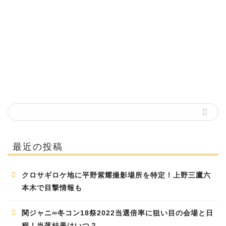
最近の投稿
クロサギロケ地に平野紫耀撮影場所を特定！上野三鷹六
本木で目撃情報も
関ジャニ∞冬コン18祭2022当選倍率に狙い目の会場と日
程！当落結果はいつ？