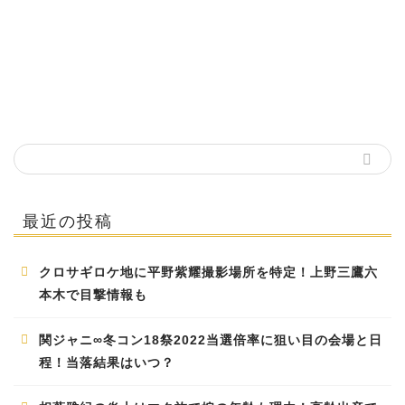
最近の投稿
クロサギロケ地に平野紫耀撮影場所を特定！上野三鷹六
本木で目撃情報も
関ジャニ∞冬コン18祭2022当選倍率に狙い目の会場と日
程！当落結果はいつ？