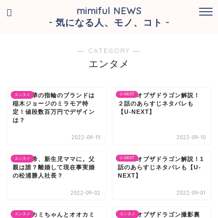
mimiful NEWS
- 気になる人、モノ、コト -
― CATEGORY ―
エンタメ
宮崎麗華の指輪のブランドは
ハウスオブザドラゴン解説！
U-NEXT
エンタメ
稲木ジョージのミラモア特
２話のあらすじネタバレも
定！値段数百万円でデザイン
【U-NEXT】
は？
2022-09-15
2022-09-10
畑田亜希、新生児ママに。父
ハウスオブザドラゴン解説！1
U-NEXT
エンタメ
親は誰？離婚して現在事実婚
話のあらすじネタバレも【U-
の松浦勝人社長？
NEXT】
2022-09-02
2022-09-01
【オオカミちゃんとオオカミ
ハウスオブザドラゴン撮影裏
エンタメ
エンタメ