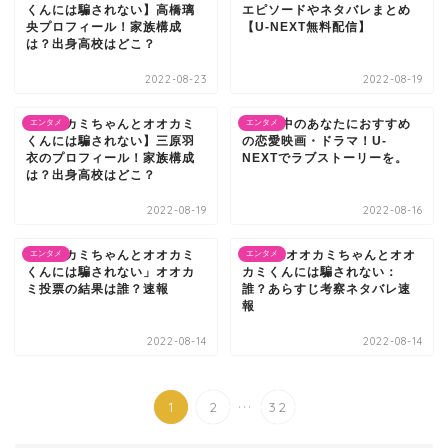
くんには騙されない】高橋璃
エピソードやネタバレまとめ
央プロフィール！家族構成
【U-NEXT無料配信】
は？出身高校はどこ？
2022-08-23
2022-08-19
【オオカミちゃんとオオカミ
片思い中のあなたにおすすめ
エンタメ
エンタメ
くんには騙されない】三原羽
の恋愛映画・ドラマ！U-
衣のプロフィール！家族構成
NEXTでラブストーリーを。
は？出身高校はどこ？
2022-08-19
2022-08-16
「オオカミちゃんとオオカミ
amebaオオカミちゃんとオオ
エンタメ
エンタメ
くんには騙されない」オオカ
カミくんには騙されない：
ミ投票の結果は誰？速報
誰？あらすじ考察ネタバレ速
報
2022-08-14
2022-08-14
...
1
2
32