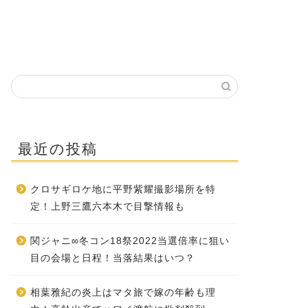
最近の投稿
クロサギロケ地に平野紫耀撮影場所を特
定！上野三鷹六本木で目撃情報も
関ジャニ∞冬コン18祭2022当選倍率に狙い
目の会場と日程！当落結果はいつ？
相葉雅紀の炎上はマタ旅で嫁の年齢も理