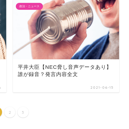
政治・ニュース
平井大臣【NEC脅し音声データあり】
誰が録音？発言内容全文
6
2021-06-15
2
3