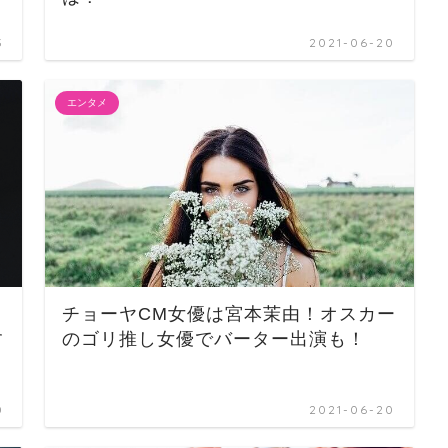
3
2021-06-20
エンタメ
チョーヤCM女優は宮本茉由！オスカー
す
のゴリ推し女優でバーター出演も！
0
2021-06-20