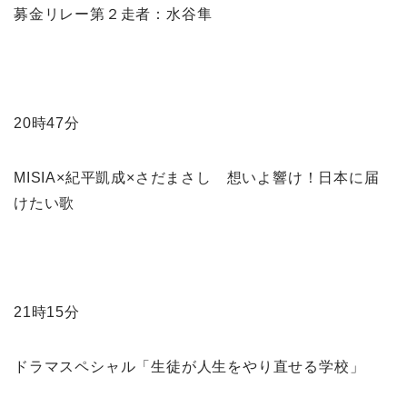
募金リレー第２走者：水谷隼
20時47分
MISIA×紀平凱成×さだまさし 想いよ響け！日本に届
けたい歌
21時15分
ドラマスペシャル「生徒が人生をやり直せる学校」