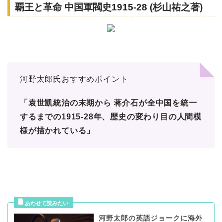
覇王と革命 中国軍閥史1915-28 (杉山祐之著)
河野太郎氏おすすめポイント
「袁世凱統治の末期から 蒋介石が全中国を統一
するまでの1915-28年、歴史の変わり目の人間模
様が描かれている」
河野太郎の英語ジョークに海外