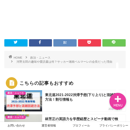
ホーム
エンタメ
ジャニーズ
HOME
政治・ニュース
河野太郎の趣味や愛読書は何？サッカー湘南ベルマーレの会長だった理由
テレビ・ライブイベント
こちらの記事もおすすめ
政治・ニュース
東北道2021-2022渋滞予想(下り上り)と混雑回避
方法！割引情報も
MENU
2021-12-23
政治・ニュース
林芳正の英語力を学歴経歴とスピーチ動画で検
証！米議員勤務経験も
お問い合わせ
運営者情報
プロフィール
プライバシーポリシー