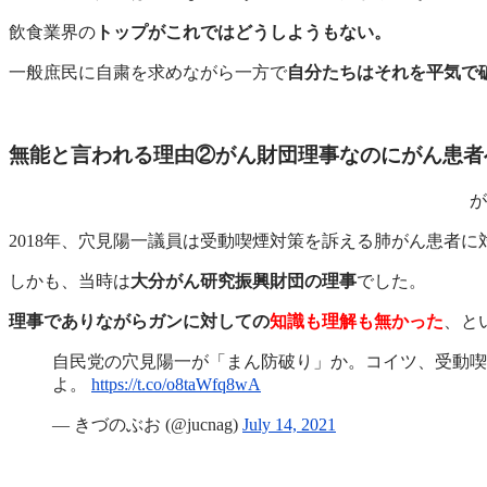
飲食業界の
トップがこれではどうしようもない。
一般庶民に自粛を求めながら一方で
自分たちはそれを平気で
無能と言われる理由②がん財団理事なのにがん患者
が
2018年、穴見陽一議員は受動喫煙対策を訴える肺がん患者に
しかも、当時は
大分がん研究振興財団の理事
でした。
理事でありながらガンに対しての
知識も理解も無かった
、と
自民党の穴見陽一が「まん防破り」か。コイツ、受動喫
よ。
https://t.co/o8taWfq8wA
— きづのぶお (@jucnag)
July 14, 2021