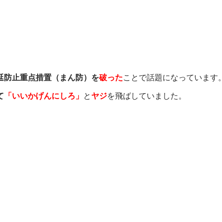
延防止重点措置（まん防）を
破った
ことで話題になっています
て
「いいかげんにしろ」
と
ヤジ
を飛ばしていました。