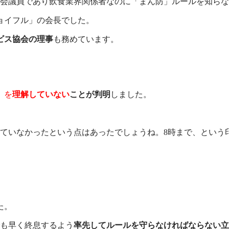
会議員であり飲食業界関係者なのに「まん防」ルールを知らな
ョイフル」の会長でした。
ビス協会の理事
も務めています。
」
を
理解していない
ことが判明
しました。
ていなかったという点はあったでしょうね。8時まで、という
た。
でも早く終息するよう
率先してルールを守らなければならない立