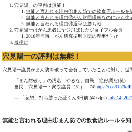
穴見陽一の評判は無能！
無能と言われる理由①まん防での飲食店ルールを
無能と言われる理由②がん財団理事なのにがん患
無能と言われる理由③選挙は勝ち戦
穴見陽一はがん患者にヤジ飛ばしたジョイフル会長
2018年当時 がん研究振興財団の理事だった
最後に
穴見陽一の評判は無能！
穴見陽一議員がまん防を破って会食していたことに対し、世
「まん防破り」の汚名 やるな、自民 絶好調だ(笑)
自民 穴見陽一・衆院議員（51） 7/8
https://t.co/Op7kd
— 「妄想」打ち勝った証くん8日前 (@xzjps)
July 14, 202
無能と言われる理由①まん防での飲食店ルールを知