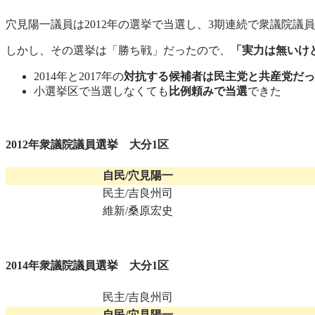
穴見陽一議員は2012年の選挙で当選し、3期連続で衆議院議
しかし、その選挙は「勝ち戦」だったので、
「実力は無いけ
2014年と2017年の
対抗する候補者は民主党と共産党だっ
小選挙区で当選しなくても
比例頼みで当選
できた
2012年衆議院議員選挙 大分1区
自民/穴見陽一
民主/吉良州司
維新/桑原宏史
2014年衆議院議員選挙 大分1区
民主/吉良州司
自民/穴見陽一