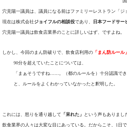
国
穴見陽一議員は、議員になる前はファミリーレストラン「ジ
現在は株式会社
ジョイフルの相談役
であり、
日本フードサー
穴見陽一議員は飲食店業界のことに詳しいはず、ですよね。
しかし、今回のまん防破りで、飲食店利用の
「まん防ルール
90分を超えていたことについては、
「まぁそうですね……。（都のルールを）十分認識でき
と、ルールをよくわかっていなかったと釈明した。
これには、怒りを通り越して
「呆れた」
という声もありまし
飲食業界の人々は大変な目にあっている。だからこそ、1日