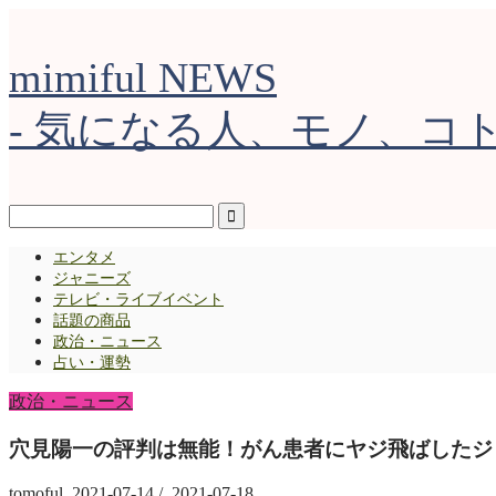
mimiful NEWS
- 気になる人、モノ、コト 
エンタメ
ジャニーズ
テレビ・ライブイベント
話題の商品
政治・ニュース
占い・運勢
政治・ニュース
穴見陽一の評判は無能！がん患者にヤジ飛ばしたジ
tomoful
2021-07-14
/
2021-07-18