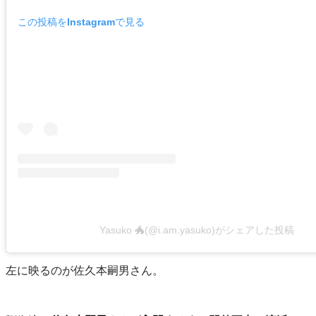
この投稿をInstagramで見る
Yasuko 🐲(@i.am.yasuko)がシェアした投稿
左に映るのが佐久本嗣男さん。