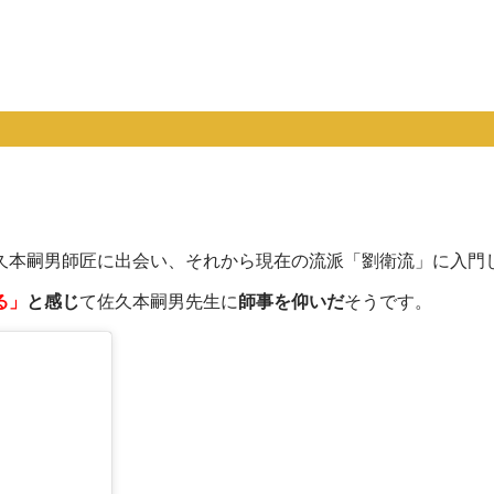
佐久本嗣男師匠に出会い、それから現在の流派「劉衛流」に入門
る」
と感じ
て佐久本嗣男先生に
師事を仰いだ
そうです。