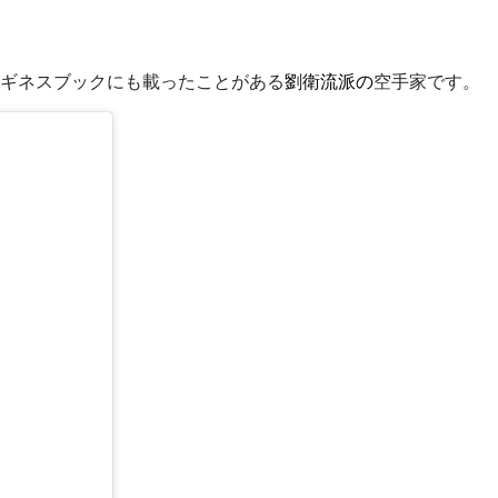
、ギネスブックにも載ったことがある
劉衛流派の
空手家です。