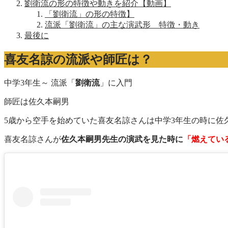
劉衛流の形の特徴や動きを紹介【動画】
「劉衛流」の形の特徴】
流派「劉衛流」の主な演武形 特徴・動き
最後に
喜友名諒の流派や師匠は？
中学3年生～ 流派「
劉衛流
」に入門
師匠は佐久本嗣男
5歳から空手を始めていた喜友名諒さんは中学3年生の時に
喜友名諒さんが
佐久本嗣男先生の演武を見た時に
「燃えてい