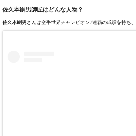
佐久本嗣男師匠はどんな人物？
佐久本嗣男
さんは空手世界チャンピオン7連覇の成績を持ち