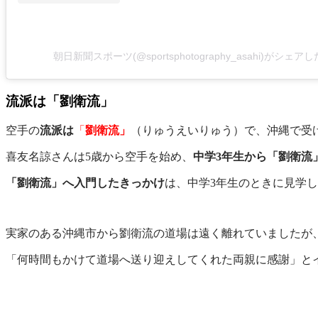
朝日新聞スポーツ(@sportsphotography_asahi)がシェア
流派は「劉衛流」
空手の
流派は
「
劉衛流」
（りゅうえいりゅう）で、沖縄で受
喜友名諒さんは5歳から空手を始め、
中学3年生から
「劉衛流
「劉衛流」へ入門したきっかけ
は、中学3年生のときに見学
実家のある沖縄市から劉衛流の道場は遠く離れていましたが
「何時間もかけて道場へ送り迎えしてくれた両親に感謝」と