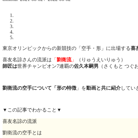
東京オリンピックからの新競技の「空手・形」に出場する
喜
喜友名諒さんの流派は
「
劉衛流
」
（りゅうえいりゅう）
師匠は
世界チャンピオン7連覇の
佐久本嗣男
（さくもと つぐ
劉衛流の空手について
「形の特徴
」を
動画と共に紹介
してい
▼この記事でわかること▼
喜友名諒の流派
劉衛流の空手とは