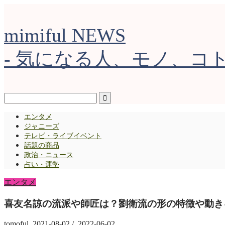
mimiful NEWS
- 気になる人、モノ、コト 
エンタメ
ジャニーズ
テレビ・ライブイベント
話題の商品
政治・ニュース
占い・運勢
エンタメ
喜友名諒の流派や師匠は？劉衛流の形の特徴や動き
tomoful
2021-08-02
/
2022-06-02