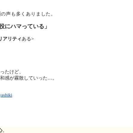
価
の声も多くありました。
役にハマっている」
リアリティ
ある>
ったけど、
和感が霧散していった…。
yashiki
心
。