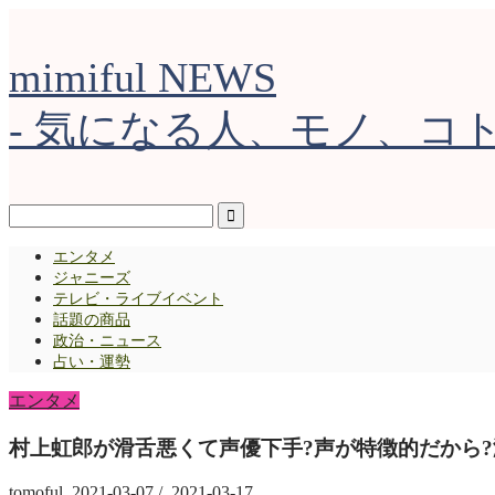
mimiful NEWS
- 気になる人、モノ、コト 
エンタメ
ジャニーズ
テレビ・ライブイベント
話題の商品
政治・ニュース
占い・運勢
エンタメ
村上虹郎が滑舌悪くて声優下手?声が特徴的だから?
tomoful
2021-03-07
/
2021-03-17