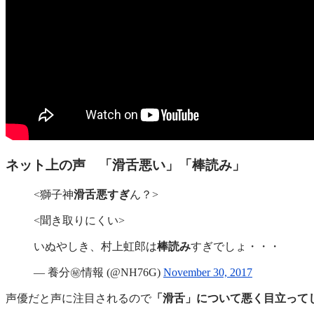
ネット上の声 「滑舌悪い」「棒読み」
<獅子神
滑舌悪すぎ
ん？>
<聞き取りにくい>
いぬやしき、村上虹郎は
棒読み
すぎでしょ・・・
— 養分㊙️情報 (@NH76G)
November 30, 2017
声優だと声に注目されるので
「滑舌」について悪く目立って