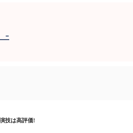
-
演技は高評価!