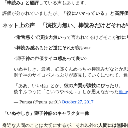
「棒読み」と酷評
している声もあります。
評価が分かれていましたが、
「役にハマっている」と高評
ネット上の声 「演技力無い、棒読みだけどそれが
<
滑舌悪くて演技力無い
って言われてるけどそこが
妙に
<
棒読み感
あるけ
ど逆にそれが良い
w>
<獅子神の声優
サイコ感あって良い
>
いぬやしき、最初、虹郎くんめっちゃ棒読みだなとか思
獅子神のサイコパスっぷりが露見していくにつれて、違
「ああ、いいね」とか、
彼の声質が演技にぴった
り。
後半ふつうに「こいつやべえ…」しか思えなかった
#inu
— Puraga (@pura_gat01)
October 27, 2017
「いぬやしき」獅子神皓のキャラクター像
身近な人間のことは大切にするが、それ以外の
人間には無関