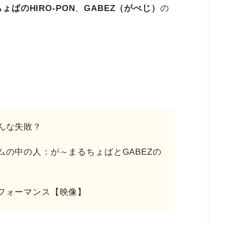
ょばのHIRO-PON
、
GABEZ（がべじ）
の
んな失敗？
の中の人：が～まるちょばとGABEZの
フォーマンス【映像】