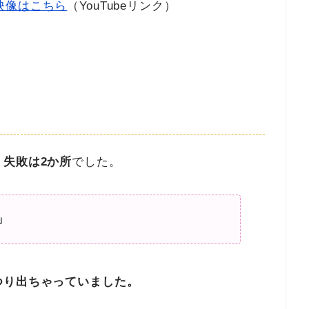
映像は
こちら
（YouTubeリンク）
、
失敗は2か所
でした。
」
つり出ちゃっていました。