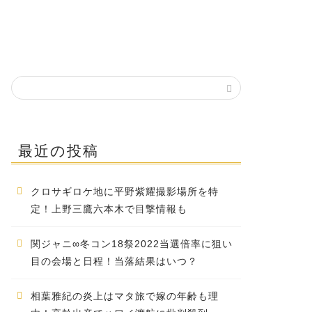
最近の投稿
クロサギロケ地に平野紫耀撮影場所を特
定！上野三鷹六本木で目撃情報も
関ジャニ∞冬コン18祭2022当選倍率に狙い
目の会場と日程！当落結果はいつ？
相葉雅紀の炎上はマタ旅で嫁の年齢も理