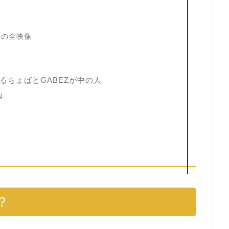
スの全映像
るちょばとGABEZが中の人
N
？