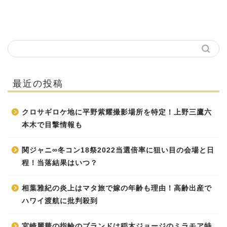
最近の投稿
クロサギロケ地に平野紫耀撮影場所を特定！上野三鷹六
本木で目撃情報も
関ジャニ∞冬コン18祭2022当選倍率に狙い目の会場と日
程！当落結果はいつ？
相葉雅紀の炎上はマタ旅で嫁の年齢も理由！高齢出産で
ハワイ渡航に批判殺到
宮崎麗華の指輪のブランドは稲木ジョージのミラモア特