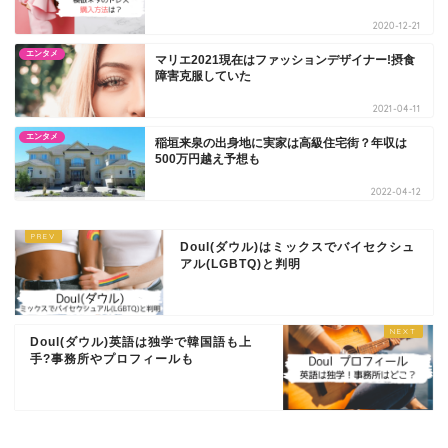
2020-12-21
エンタメ
マリエ2021現在はファッションデザイナー!摂食
障害克服していた
2021-04-11
エンタメ
稲垣来泉の出身地に実家は高級住宅街？年収は
500万円越え予想も
2022-04-12
Doul(ダウル)はミックスでバイセクシュ
アル(LGBTQ)と判明
Doul(ダウル)英語は独学で韓国語も上
手?事務所やプロフィールも